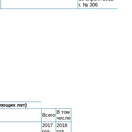
г. № 306
вующих лет)
В том
Всего
числе
2017
2018
год
год