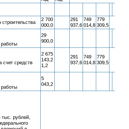
2 700
291
749
779
о строительства
000,0
937,6
014,8
309,5
29
900,0
 работы
2 675
291
749
779
143,2
 счет средств
937,6
014,8
309,5
1,2
5
043,2
 работы
 тыс. рублей,
федерального
 вложений в