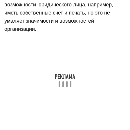
Есть несколько вариантов управления
многоквартирным жилым домом:
непосредственное управление собственниками
квартир;
управление товариществом собственников
жилья;
специализированный потребительский
кооператив, например, жилищный кооператив;
через управляющую организацию.
В случаях, когда дом не взят под управление
любым из вышеперечисленных способов, а в
самом здании свыше 4 квартир, создание совета