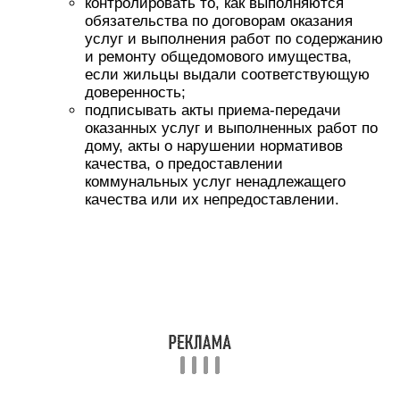
контролировать то, как выполняются
обязательства по договорам оказания
услуг и выполнения работ по содержанию
и ремонту общедомового имущества,
если жильцы выдали соответствующую
доверенность;
подписывать акты приема-передачи
оказанных услуг и выполненных работ по
дому, акты о нарушении нормативов
качества, о предоставлении
коммунальных услуг ненадлежащего
качества или их непредоставлении.
Вознаграждение труда председателя
Вознаграждение председателю совета
многоквартирного дома – добровольная
инициатива собственников жилых помещений в
МКД. По общему правилу, его работа является
безвозмездной, то есть не подлежит оплате.