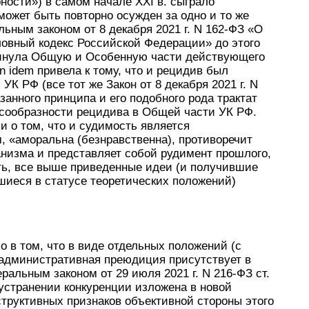
ности») в самом начале XXI в. сыграло
может быть повторно осужден за одно и то же
ьным законом от 8 декабря 2021 г. N 162-ФЗ «О
ловный кодекс Российской Федерации» до этого
кинула Общую и Особенную части действующего
in idem привела к тому, что и рецидив был
К РФ (все тот же Закон от 8 декабря 2021 г. N
анного принципа и его подобного рода трактат
есообразности рецидива в Общей части УК РФ.
 о том, что и судимость является
, «аморальна (безнравственна), противоречит
анизма и представляет собой рудимент прошлого,
ть, все выше приведенные идеи (и получившие
вшиеся в статусе теоретических положений)
 в том, что в виде отдельных положений (с
 административная преюдиция присутствует в
альным законом от 29 июля 2021 г. N 216-ФЗ ст.
устранении конкуренции изложена в новой
труктивных признаков объективной стороны этого