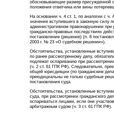
обосновывающие размер присужденной с
положения ответчика или вины потерпевш
На основании ч. 4 ст. 1, по аналогии с ч.
значение вступившего в законную силу п
административном правонарушении при 
гражданско-правовых последствиях дейст
постановление (решение) (п. 8 постанов
2003 г. № 23 «О судебном решении»).
Обстоятельства, установленные вступи
по ранее рассмотренному делу, обязател
подлежат оспариванию при рассмотрении 
(ч. 2 ст. 61 ГПК РФ). Следовательно, пр
общей юрисдикции (по гражданским дела
преюдициальны не только судебные реше
постановления суда.
Обстоятельства, установленные вступив
суда, при рассмотрении гражданского де
оспариваться лицами, если они участвов
арбитражным судом (ч. 3 ст. 61 ГПК РФ).