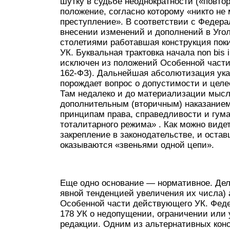
шутку в судьбе неоднократности («повтор
положение, согласно которому «никто не 
преступление». В соответствии с Федерал
внесении изменений и дополнений в Уго
столетиями работавшая конструкция по
УК. Буквальная трактовка начала non bis 
исключен из положений Особенной части У
162-ФЗ). Дальнейшая абсолютизация указ
порождает вопрос о допустимости и цел
Там недалеко и до материализации мысли
дополнительным (вторичным) наказанием
принципам права, справедливости и гум
тоталитарного режима» . Как можно виде
закрепление в законодательстве, и оста
оказываются «звеньями одной цепи».
Еще одно основание — нормативное. Дело
явной тенденцией увеличения их числа)
Особенной части действующего УК. Федер
178 УК о недопущении, ограничении или 
редакции. Одним из альтернативных конс