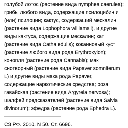
голубой лотос (растение вида nymphea caerulea);
грибы любого вида, содержащие псилоцибин и
(или) псилоцин; кактус, содержащий мескалин
(растение вида Lophophora williamsii), и другие
виды кактуса, содержащие мескалин; кат
(растение вида Catha edulis); кокаиновый куст
(растение любого вида рода Erythroxylon);
конопля (растение рода Cannabis); мак
снотворный (растение вида Papaver somniferum
L) и другие виды мака рода Papaver,
содержащие наркотические средства; роза
гавайская (растение вида Argyreia nervosa);
шалфей предсказателей (растение вида Salvia
divinorum); эфедра (растение рода Ephedra L).
———————————
СЗ РФ. 2010. N 50. Ст. 6696.