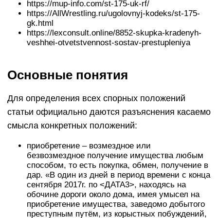
https://mup-info.com/st-175-uk-rf/
https://AllWrestling.ru/ugolovnyj-kodeks/st-175-
gk.html
https://lexconsult.online/8852-skupka-kradenyh-
veshhei-otvetstvennost-sostav-prestupleniya
Основные понятия
Для определения всех спорных положений
статьи официально даются разъяснения касаемо
смысла конкретных положений:
приобретение – возмездное или
безвозмездное получение имущества любым
способом, то есть покупка, обмен, получение в
дар. «В один из дней в период времени с конца
сентября 2017г. по <ДАТА3>, находясь на
обочине дороги около дома, имея умысел на
приобретение имущества, заведомо добытого
преступным путём, из корыстных побуждений,