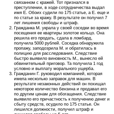
связанном с кражей. Тот признался в
преступлении, в ходе сотрудничества выдал
имя Е. Обоих судили по 175 статье, а Е. еще и
по статье за кражу. В результате он получил 7
лет лишения свободы и штраф.
Гражданка М. украла у своей соседки во время
посещения ее квартиры золотое кольцо. Она
решила его продать, сдала в ломбард,
получила 5000 рублей. Соседка обнаружила
пропажу, заподозрила М. и обратилась в
полицию для расследования. Следствие
быстро выявило виновность М., вынесло ей
обвинительный приговор. Та получила 1 год
условно и выплату морального ущерба.
Гражданин Г. руководил компанией, которая
имела несколько заправок для машин. В
результате незаконных действий он похищал
некоторое количество бензина и продавал его
по другим ценам для обогащения. Следствие
выявило его причастность к получению денег и
сбыту средств, осудило по 175 статье. Он
лишился должности, получил штраф и