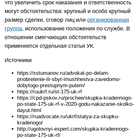
что увеличить срок наказания и ответственность
могут обстоятельства: крупный и особо крупный
размер сделки, сговор лиц или
организованная
группа
, использование положения по службе. В
отношении смягчающих обстоятельств
применяется отдельная статья УК.
Источники
https://sstumanov.ru/advokat-po-delam-
priobretenie-ili-sbyt-imushhestva-zavedomo-
dobytogo-prestupnym-putem/
https://ruukrf.ru/st-175-uk-rf
https://cpd-pskov.ru/prochee/skupka-kradennogo-
po-state-175-uk-rf-v-2020-godu-nakazanie-skolko-
dayut.html
https://ruadvocate.ru/ukrf/statya-za-skupku-
kradenogo/
http://ugolovnyi-expert.com/skupka-kradennogo-
po-state-175-uk-rf/