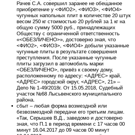
Рачев С.А. совершил заранее не обещанное
приобретение у <ФИО2>, <ФИО3>, <ФИО4>
чугунных напольных плит в количестве 20 штук
весом 250 кг стоимостью 20 рублей за 1 кг на
общую сумму 5000 руб., принадлежащих
Обществу с ограниченной ответственность
«<ОБЕЗЛИЧЕНО>», достоверно зная, что
<ФИО2>, <ФИО3>, <ФИО4> добыли указанные
чугунные плиты в результате совершения
преступления. После указанные чугунные
плиты загрузил в автомобиль марки
<ОБЕЗЛИЧЕНО>, привёз к своему дому,
расположенному по адресу: <АДРЕС> край,
<АДРЕС> городской округ, <АДРЕС>, 21» –
Дело № 1-49/2018г. От 15.05.2018, Судебный
участок №68 Лысьвенского муниципального
района.
сбыт – любая форма возмездной или
безвозмездной передачи его третьим лицам.
«Так, Серышев В.Д., заведомо и достоверно
зная, что П.1 в период времени с 17 часов 00
минут 16.04.2017 до 09 часов 00 минут