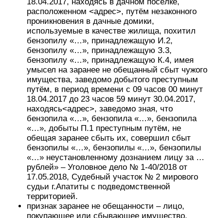
18.04.2017, находясь в дачном посёлке,
расположенном <адрес>, путём незаконного
проникновения в дачные домики,
используемые в качестве жилища, похитил
бензопилу «…», принадлежащую И.2,
бензопилу «…», принадлежащую З.3,
бензопилу «…», принадлежащую К.4, имея
умысел на заранее не обещанный сбыт чужого
имущества, заведомо добытого преступным
путём, в период времени с 09 часов 00 минут
18.04.2017 до 23 часов 59 минут 30.04.2017,
находясь<адрес>, заведомо зная, что
бензопила «…», бензопила «…», бензопила
«…», добыты П.1 преступным путём, не
обещая заранее сбыть их, совершил сбыт
бензопилы «…», бензопилы «…», бензопилы
«…» неустановленному дознанием лицу за …
рублей» – Уголовное дело № 1-40/2018 от
17.05.2018, Судебный участок № 2 мирового
судьи г.Апатиты с подведомственной
территорией.
признак заранее не обещанности – лицо,
покупающее или сбывающее имущество,