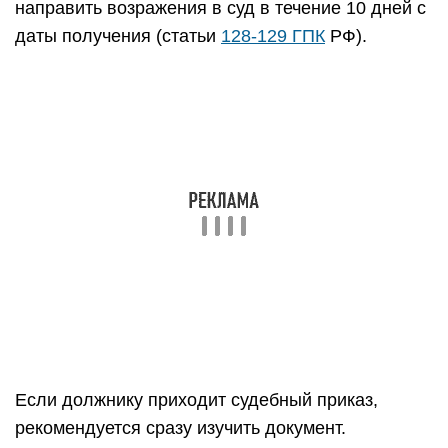
исковое заявление, которое будет
рассматриваться уже в общем порядке.
Что делать, если банк подал в суд исковое
Исковое заявление рассматривается с вызовом
сторон. Ответчику, то есть должнику, придёт
уведомление о том, что в назначенное время
будет рассматриваться судебное дело по
задолженности. Вместе с уведомлением
приходят копии документов, которые имеют
значение для дела, то есть сам иск и
приложения к нему.