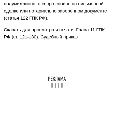
есть, суд самостоятельно расценивает
доказательства, принимает требование в полном
объёме (или отказывает в вынесении приказа) и
направляет копию кредитору и должнику.
Приказ выносится в срок, не превышающий пять
дней с даты обращения (статья 126 ГПК РФ).
После этого он направляется сторонам. После
получения документа, должник имеет право
направить возражения в суд в течение 10 дней с
даты получения (статьи
128-129 ГПК
РФ).