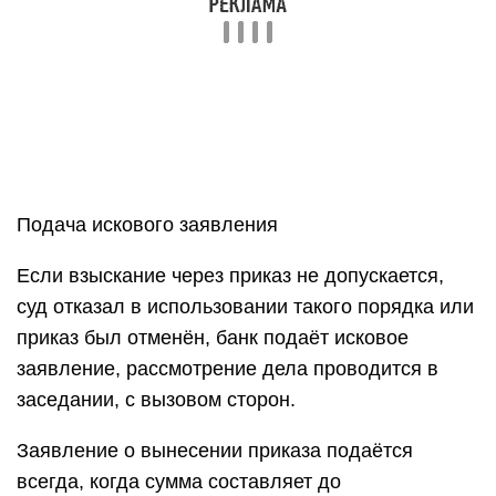
заявление, рассмотрение дела проводится в
заседании, с вызовом сторон.
Заявление о вынесении приказа подаётся
всегда, когда сумма составляет до
полумиллиона, а спор основан на письменной
сделке или нотариально заверенном документе
(статья 122 ГПК РФ).
Скачать для просмотра и печати: Глава 11 ГПК
РФ (ст. 121-130). Судебный приказ
Что делать при вынесении судебного
приказа
Когда банк обращается с заявлением о
вынесении приказа, такой исполнительный
документ выносится без вызова должника. То