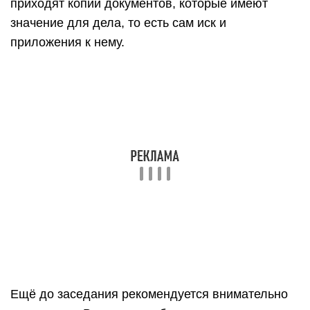
иные факторы, которые говорят о его
необоснованности
При рассмотрении иска в суде рекомендуется
учесть следующие советы:
не стоит игнорировать суд. Если должник не
явится в заседание, решение всё равно будет
вынесено. Но так ответчик не сможет выразить
свою позицию и представить доказательства;
все возражения и доводы лучше подавать в
письменном виде. Если есть сомнения на счёт
суда – лучше просить суд поставить отметку о
принятии на собственном экземпляре;
в суд лучше предоставлять копии, но с собой
иметь оригиналы документов для заверения.