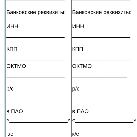
Банковские реквизиты:
Банковские реквизиты:
ИНН
ИНН
___________________
___________________
КПП
КПП
___________________
___________________
ОКТМО
ОКТМО
___________________
__________________
р/с
р/с
___________________
___________________
в ПАО
в ПАО
«___________________»
«___________________»
к/с
к/с