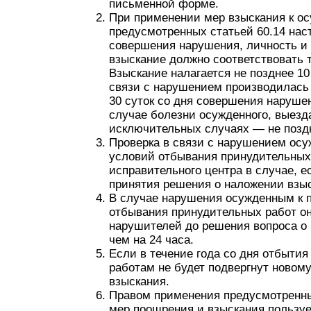
письменной форме.
При применении мер взыскания к о
предусмотренных статьей 60.14 нас
совершения нарушения, личность и
взыскание должно соответствовать 
Взыскание налагается не позднее 10
связи с нарушением производилась 
30 суток со дня совершения наруше
случае болезни осужденного, выезд
исключительных случаях — не поздн
Проверка в связи с нарушением ос
условий отбывания принудительных
исправительного центра в случае, 
принятия решения о наложении взы
В случае нарушения осужденным к 
отбывания принудительных работ о
нарушителей до решения вопроса о 
чем на 24 часа.
Если в течение года со дня отбыти
работам не будет подвергнут новом
взыскания.
Правом применения предусмотренных
мер поощрения и взыскания пользуе