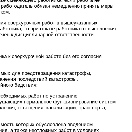
вке сменяющего работника, если работа не
х работодатель обязан немедленно принять меры
ком.
ния сверхурочных работ в вышеуказанных
аботника, то при отказе работника от выполнения
ечен к дисциплинарной ответственности.
ка к сверхурочной работе без его согласия
димых для предотвращения катастрофы,
ранения последствий катастрофы,
йного бедствия;
еобходимых работ по устранению
арушающих нормальное функционирование систем
пления, освещения, канализации, транспорта,
димость которых обусловлена введением
ния, а также неотложных работ в условиях