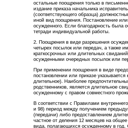
остальные поощрения только в письмен
издание приказа начальника исправител
(соответствующего образца) должностн
иной вид поощрения. Постановление или
осужденного. Если благодарность была о
тетради индивидуальной работы.
2. Поощрения в виде разрешения осужде
четырех посылок или передач, а также им
краткосрочных или длительных свиданий
осужденными очередных посылок или пер
При применении поощрения в виде предо
постановлении или приказе указывается 
длительное). Наиболее предпочтительн
родственников, является длительное сви
осужденному с правом совместного прож
В соответствии с Правилами внутреннего
и 98) период между получением предыд
(передачи) либо предоставлением длител
частное от деления 12 месяцев на общее
вида, полагающихся осужденному в год.