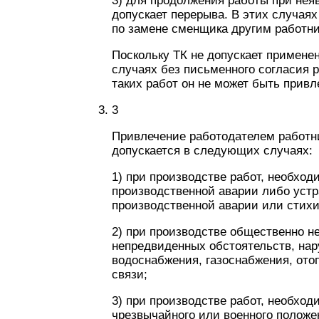
3) для продолжения работы при нея
допускает перерыва. В этих случая
по замене сменщика другим работни
Поскольку ТК не допускает примене
случаях без письменного согласия р
таких работ он не может быть привл
3
Привлечение работодателем работни
допускается в следующих случаях:
1) при производстве работ, необхо
производственной аварии либо уст
производственной аварии или стихи
2) при производстве общественно н
непредвиденных обстоятельств, н
водоснабжения, газоснабжения, ото
связи;
3) при производстве работ, необхо
чрезвычайного или военного положе