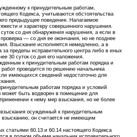
сужденному к принудительным работам,
тоящего Кодекса, учитываются обстоятельства
 его предыдущее поведение. Налагаемое
тяжести и характеру совершенного нарушения.
 суток со дня обнаружения нарушения, а если в
проверка — со дня ее окончания, но не позднее
ния. Взыскание исполняется немедленно, а в
а за пределы исправительного центра либо в иных
ее 30 суток со дня его наложения.
ужденным к принудительным работам порядка и
 работ проводится по решению начальника
если имеющихся сведений недостаточно для
скания.
принудительным работам порядка и условий
н может быть водворен в помещение для
применении к нему мер взыскания, но не более
я взыскания осужденный к принудительным
у взысканию, он считается не имеющим
 статьями 60.13 и 60.14 настоящего Кодекса
тся в полном объеме начальник исправительного