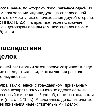
оглашение, по которому приобретенное одной из
ом пользовании индивидуально-определенной
ть стоимость такого пользования другой стороне,
82 ППВС № 25). На практике такое положение
ю к договорам аренды (см. постановление 2-го
6) и т. д.
последствия
делок
ронней реституции за­кон предусматривает в ряде
е последствия в виде возмещения расходов,
го имущества.
елки, заключенной с гра­жданином, признанным
роме возврата полученного по сделке должна
несенный им реальный ущерб, если она знала или
и (п. 1 ст. 171 ГК). Аналогичные дополни­тельные
ев признания недейст­вительными сделок,