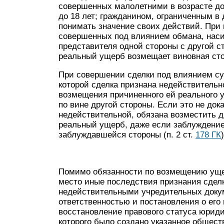
совершенных малолетними в возрасте до 
до 18 лет; гражданином, ограничен­ным 
понимать значение своих действий. При 
совершен­ных под влиянием обмана, наси
представителя одной стороны с другой с
реальный ущерб возмещает виновная сто
При совершении сделки под влиянием су
которой сделка признана недействительно
возмещения причиненного ей реального у
по вине другой стороны. Если это не дока
недействительной, обязана возместить д
реальный ущерб, даже если заблуждение
заблуждавшейся стороны (п. 2 ст.
178 ГК
)
Помимо обязанности по возмещению уще
место иные последствия признания сделк
недействительными учредительных докум
ответственностью и постановления о его
восстановление правового статуса юриди
которого было создано указанное общест