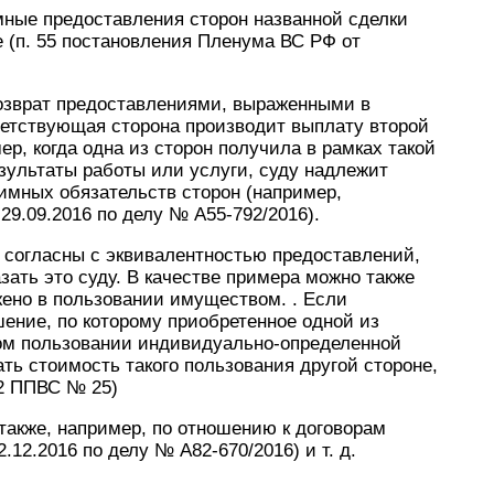
мные предоставления сторон названной сделки
е (п. 55 постановления Пленума ВС РФ от
возврат предоставлениями, выраженными в
ветствующая сторона производит выплату второй
р, когда одна из сторон получила в рамках такой
езультаты работы или услуги, суду надлежит
имных обязательств сторон (например,
29.09.2016 по делу № А55-792/2016).
огласны с эквивалентностью предоставлений,
зать это суду. В качестве примера можно также
жено в пользовании имуществом. . Если
ение, по которому приобретенное одной из
ом пользовании индивидуально-определенной
ть стоимость такого пользования другой стороне,
82 ППВС № 25)
также, например, по отношению к договорам
2.12.2016 по делу № А82-670/2016) и т. д.