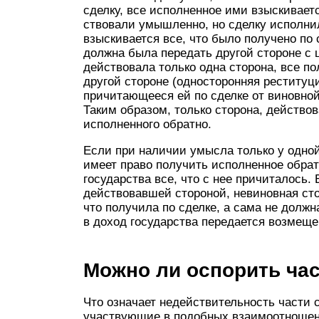
сделку, все испол­ненное ими взыскивает
ствовали умышленно, но сделку исполнил
взыскивается все, что было получено по 
должна была передать другой сторо­не с
действовала толь­ко одна сторона, все п
другой стороне (односторонняя реституц
причитающееся ей по сделке от виновной 
Таким образом, только сторона, дейст­в
исполненного обратно.
Если при наличии умысла только у одной
имеет право получить исполненное обрат
государства все, что с нее причиталось
действовавшей стороной, невиновная стор
что получила по сделке, а сама не должн
в доход государства передается воз­меще
Можно ли оспорить ча
Что означает недействительность части 
участвующие в подобных взаимоотношени