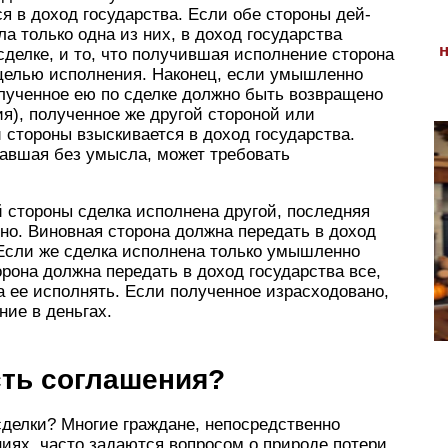
ся в доход государства. Если обе стороны дей­
а только одна из них, в доход государства
сделке, и то, что получившая исполнение сторона
 целью исполнения. Наконец, если умышленно
олученное ею по сделке должно быть возвраще­но
ия), полученное же другой стороной или
стороны взы­скивается в доход государства.
овавшая без умысла, может требовать
 стороны сделка испол­нена другой, последняя
но. Виновная сторона должна передать в доход
. Если же сделка исполнена только умышленно
она должна передать в доход госу­дарства все,
а ее исполнять. Если полученное израсходовано,
ние в деньгах.
сть соглашения?
сделки? Многие граждане, непосредственно
ях, часто задаются вопросом о природе потери