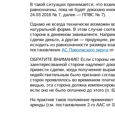
В такой ситуации принимается, что взаи
равнозначны, пока не будет доказано ино
24.03.2016 № 7, далее — ППВС № 7).
Однако не всегда технически возможен 
натуральной форме. В этом случае соот
стороне в денежном эквиваленте. Наприме
сделки деньги, а другая — продукцию, р
исходить из равнозначности размера вза
постановление
АС Поволжского округа
от 
ОБРАТИТЕ ВНИМАНИЕ! Если стороны не с
заинтересованной стороне надлежит дока
привести сделки, когда полученное выра
недействительным было признано соглаш
сторон проявлялось во временном платн
вещью, эта сторона должна компенсирова
если оно не было оплачено до этого (п. 
На практике такое положение применяют 
аренды (см. постановление 2-го ААС от 0