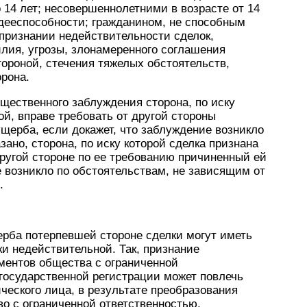
14 лет; не­совершеннолетними в возрасте от 14
в дееспособности; гражданином, не способным
признании недействительности сделок,
лия, угрозы, злонамеренного соглаше­ния
тороной, стечения тяжелых обстоятельств,
рона.
щественного заблуждения сторона, по иску
й, вправе тре­бовать от другой стороны
щер­ба, если докажет, что заблуждение возникло
зано, сторона, по иску которой сделка признана
ругой стороне по ее требованию причиненный ей
 возникло по обстоятельствам, не зависящим от
.
рба потерпевшей стороне сделки могут иметь
и недейст­вительной. Так, признание
ен­тов общества с ограниченной
 государственной регистрации может повлечь
ческого лица, в результате преобразования
во с ограниченной ответственностью.