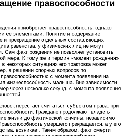
ращение правоспособности
ождения приобретает правоспособность, однако
ми ее элементами. Понятие и содержание
ие и прекращение отдельных составляющих
ипа равенства, у физических лиц не могут
и. Сам факт рождения не позволяет установить
ой мере. К тому же и термин «момент рождения»
 в некоторых ситуациях его трактовка может
ер, в решении спорных вопросов по
 правоспособностью с момента появления на
ения жизнеспособность малыша. Вне зависимости
мер через несколько секунд, с момента появления
анностей.
ловек перестает считаться субъектом права, при
воспособности. Граждане продолжают владеть
ние жизни до фактической кончины, независимо
Правоспособность умершего прекращается, а у его
дства, возникает. Таким образом, факт смерти