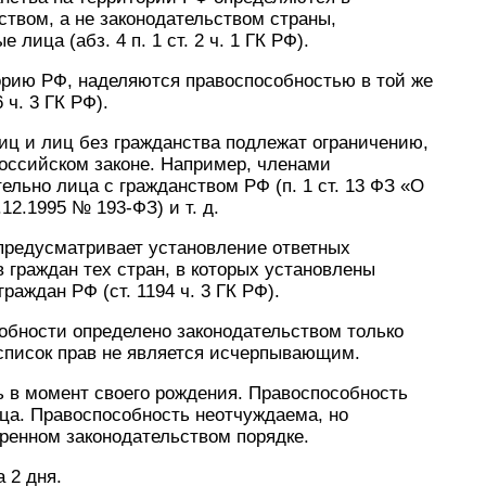
ством, а не законодательством страны,
лица (абз. 4 п. 1 ст. 2 ч. 1 ГК РФ).
орию РФ, наделяются правоспособностью в той же
 ч. 3 ГК РФ).
иц и лиц без гражданства подлежат ограничению,
российском законе. Например, членами
ельно лица с гражданством РФ (п. 1 ст. 13 ФЗ «О
12.1995 № 193-ФЗ) и т. д.
 предусматривает установление ответных
 граждан тех стран, в которых установлены
раждан РФ (ст. 1194 ч. 3 ГК РФ).
обности определено законодательством только
 список прав не является исчерпывающим.
ь в момент своего рождения. Правоспособность
ца. Правоспособность неотчуждаема, но
тренном законодательством порядке.
 2 дня.