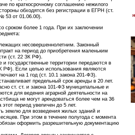
аче по краткосрочному соглашению нежилого
стороны обходятся без регистрации в ЕГРН (ст.
 53 от 01.06.00).
со сроком более 1 года. При их заключении
редмета:
длежащих несовершеннолетним. Законный
нтракт на период до приобретения маленьким
и (ст. 22 ЗК РФ).
 и государственные территории передаются в
 ЛК РФ). Если целью использования являются
ючают на 1 год (ст. 10.1 закона 201-ФЗ).
танавливает предельный срок аренды в 20 лет.
сно ст. ст. и закона 101-ФЗ муниципальные и
ются для ведения аграрной деятельности на
пастбища не могут арендоваться более чем на 36
 этот период увеличен до 5 лет.
ть землю для возведения жилых зданий и
есяцев. При этом в течение полугода с момента
 обязан оформить разрешительную документацию