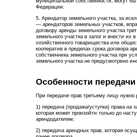
муниципальной собственности, могут бы
Федерации.
5. Арендатор земельного участка, за ис
— арендаторов земельных участков, впра
договору аренды земельного участка трет
земельного участка в залог и внести их 
хозяйственного товарищества или общес
кооператив в пределах срока договора ар
собственника земельного участка при ус
земельного участка не предусмотрено ин
Особенности передачи
При передаче прав третьему лицу нужно р
1) передача (продажа/уступка) права на 
которая может произойти только до наст
арендодателем;
2) передача арендных прав, которая осу
ранее договора.