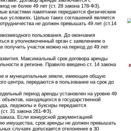
ектами. Договор аренды заключается с
од не более 49 лет (ст. 28 закона 178-ФЗ).
мые властями памятники передаются физическим
ных условиях. Целью таких соглашений является
отрудничества не должен превышать 49 лет (ст.14
звозмездного пользования. До окончания
ться в уполномоченный орган с заявлением о
е получить участок можно на период до 49 лет
азвития. Максимальный срок договора аренды
ьности в регионе. Правило введено ст. 14 закона
ные и муниципальные земли, имеющие общую
го центра, передаются в пользование на срок до
едельный период аренды установлен на уровне 49
и объектов, находящихся в государственной
уда, ледоколы и буксиры передаются
(ст. 31 закона 261-ФЗ).
 заказа. Если конкурсной документацией
лю имущества, срок аренды не должен превышать
льных случаях допускается отклонение в 30