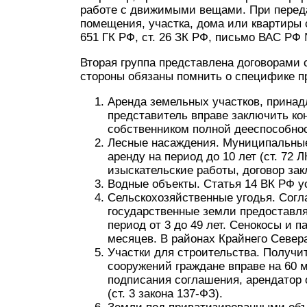
работе с движимыми вещами. При перед
помещения, участка, дома или квартиры 
651 ГК РФ, ст. 26 ЗК РФ, письмо ВАС РФ №
Вторая группа представлена договорами 
стороны обязаны помнить о специфике п
Аренда земельных участков, прина
представитель вправе заключить ко
собственником полной дееспособност
Лесные насаждения. Муниципальные
аренду на период до 10 лет (ст. 72
изыскательские работы, договор закл
Водные объекты. Статья 14 ВК РФ ус
Сельскохозяйственные угодья. Согла
государственные земли предоставля
период от 3 до 49 лет. Сенокосы и 
месяцев. В районах Крайнего Севера
Участки для строительства. Получи
сооружений граждане вправе на 60 м
подписания соглашения, арендатор
(ст. 3 закона 137-ФЗ).