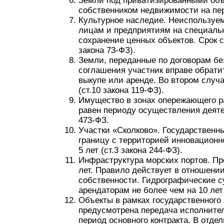
Земли под приватизированными объ
собственником недвижимости на пери
Культурное наследие. Неиспользуе
лицам и предприятиям на специаль
сохранение ценных объектов. Срок с
закона 73-ФЗ).
Земли, переданные по договорам бе
соглашения участник вправе обрати
выкупе или аренде. Во втором случа
(ст.10 закона 119-ФЗ).
Имущество в зонах опережающего р
равен периоду осуществления деятел
473-ФЗ.
Участки «Сколково». Государствен
границу с территорией инновационно
5 лет (ст.3 закона 244-ФЗ).
Инфраструктура морских портов. Пр
лет. Правило действует в отношени
собственности. Гидрографические с
арендаторам не более чем на 10 лет 
Объекты в рамках государственного
предусмотрена передача исполните
период основного контракта. В отде