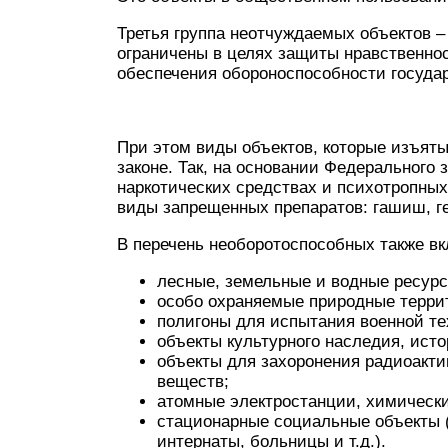
Третья группа неотчуждаемых объектов –
ограничены в целях защиты нравственнос
обеспечения обороноспособности государ
При этом виды объектов, которые изъяты
законе. Так, на основании Федерального з
наркотических средствах и психотропны
виды запрещенных препаратов: гашиш, г
В перечень необоротоспособных также в
лесные, земельные и водные ресурс
особо охраняемые природные террит
полигоны для испытания военной те
объекты культурного наследия, ист
объекты для захоронения радиоакти
веществ;
атомные электростанции, химически
стационарные социальные объекты (
интернаты, больницы и т.д.).