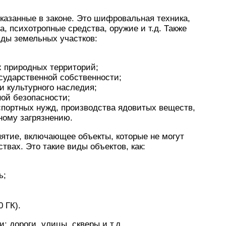
указанные в законе. Это шифровальная техника,
, психотропные средства, оружие и т.д. Также
ды земельных участков:
х природных территорий;
осударственной собственности;
и культурного наследия;
ной безопасности;
спортных нужд, производства ядовитых веществ,
ному загрязнению.
онятие, включающее объекты, которые не могут
твах. Это такие виды объектов, как:
;
ь;
 ГК).
 дороги, улицы, скверы и т.д.