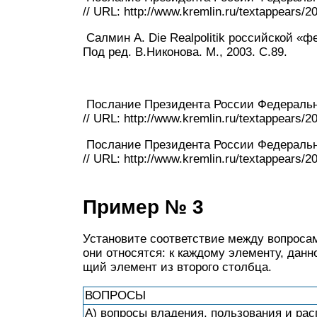
// URL: http://www.kremlin.ru/textappears/
Салмин А. Die Realpolitik российской «ф
Под ред. В.Никонова. М., 2003. С.89.
Послание Президента России Федераль
// URL: http://www.kremlin.ru/textappears/2
Послание Президента России Федераль
// URL: http://www.kremlin.ru/textappears/2
Пример № 3
Установите со­от­вет­ствие между во­про­са­м
они относятся: к каж­до­му элементу, дан­но­
щий эле­мент из вто­ро­го столбца.
ВОПРОСЫ
A) вопросы владения, поль­зо­ва­ния и рас­