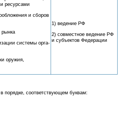
­ми ресурсами
­об­ло­же­ния и сбо­ров
1) ведение РФ
о рынка
2) совместное ве­де­ние РФ
и субъ­ек­тов Федерации
­за­ции си­сте­мы ор­га­
п­ки оружия,
 порядке, со­от­вет­ству­ю­щем буквам: