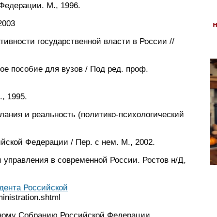
Федерации. М., 1996.
2003
вности государственной власти в России //
ое пособие для вузов / Под ред. проф.
, 1995.
лания и реальность (политико-пси­хологический
ской Федерации / Пер. с нем. М., 2002.
 управления в современной России. Ростов н/Д,
дента Российской
nistration.shtml
ному Собранию Российской Федерации