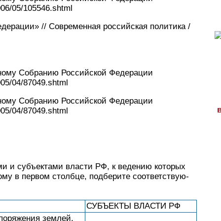
2006/05/105546.shtml
едерации» // Современная российская политика /
ному Собранию Российской Федерации
005/04/87049.shtml
ному Собранию Российской Федерации
005/04/87049.shtml
и и субъ­ек­та­ми вла­сти РФ, к ве­де­нию ко­то­рых
му в пер­вом столбце, под­бе­ри­те со­от­вет­ству­ю­
СУБЪЕКТЫ ВЛА­СТИ РФ
по­ря­же­ния землей,