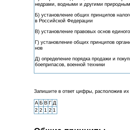
недрами, вод­ны­ми и дру­ги­ми при­род­ны
Б) уста­нов­ле­ние общих прин­ци­пов на­ло­го
в Рос­сий­ской Федерации
B) установление пра­во­вых основ еди­но­г
Г) уста­нов­ле­ние общих прин­ци­пов ор­га­ни
нов
Д) опре­де­ле­ние по­ряд­ка про­да­жи и по­ку
боеприпасов, во­ен­ной техники
Запишите в ответ цифры, рас­по­ло­жив их в
А
Б
В
Г
Д
2
2
1
2
1