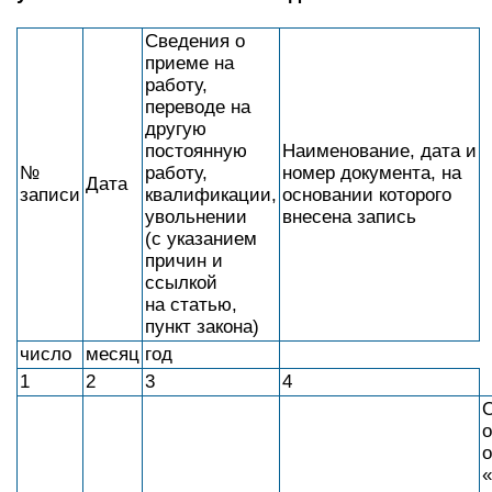
Сведения о
приеме на
работу,
переводе на
другую
постоянную
Наименование, дата и
№
работу,
номер документа, на
Дата
записи
квалификации,
основании которого
увольнении
внесена запись
(с указанием
причин и
ссылкой
на статью,
пункт закона)
число
месяц
год
1
2
3
4
о
о