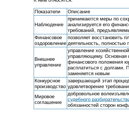
К ним относятся:
Показатели
Описание
принимаются меры по сох
Наблюдение
анализируется его финанс
требований, предъявляемы
Финансовое
позволяет восстановить п
оздоровление
деятельность, полностью 
управление хозяйственно
управляющему. Основная ц
Внешнее
финансового положения юр
управление
расплатиться с долгами. 
заменяется новым
Конкурсное
завершающий этап процед
производство
удовлетворение требовани
добровольное волеизъявл
Мировое
судебного разбирательств
соглашение
обязанностей сторон конф