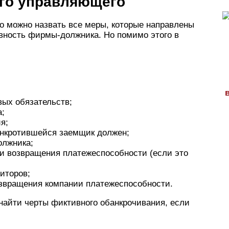
го управляющего
 можно назвать все меры, которые направлены
ивность фирмы-должника. Но помимо этого в
ых обязательств;
а;
я;
анкротившейся заемщик должен;
олжника;
ки возвращения платежеспособности (если это
иторов;
озвращения компании платежеспособности.
айти черты фиктивного обанкрочивания, если