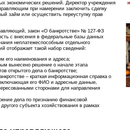
ых экономических решений. Директор учреждения
управляющим при намерении заключить сделку
ый займ или осуществить переуступку прав
правляющий, закон «О банкротстве» № 127-ФЗ
ость с внесения в федеральные базы данных
нания неплатежеспособным отдельного
й отображает такой набор сведений:
м его наименования и адреса;
орым вынесено решение о начале этапа
ов открытого дела о банкротстве;
нкротстве – краткая информационная справка о
 включающая его ФИО и адресные данные,
нтересованными сторонами для направления
трение дела по признанию финансовой
 другого субъекта хозяйствования в рамках