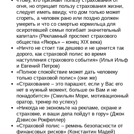
«Тому, кто признает пользу страхования от
огня, но отрицает пользу страхования жизни,
следует иметь ввиду, что дом только может
сгореть, а человек рано или поздно должен
умереть и что со смертью кормильца для
осиротевшей семьи погибает значительный
капитал» (Рекламный проспект страхового
общества «Якорь» – конец XIX века)
«Ничто не стоит так дешево и не ценится так
дорого, как страховой полис во время
наступления страхового события» (Илья Ильф
и Евгений Петров)
«Полное спокойствие может дать человеку
только страховой полис» (они же)
«Страхование – это парашют, если у Вас его
нет в нужный момент, больше он Вам и не
понадобится» (Смильян Мори, мотивационный
оратор, тренер по успеху)
«Никогда не экономьте на рекламе, охране и
страховке, и ваши дела пойдут в гору» (Джон
Дэвисон Рокфеллер)
«Страховой полис – ремень безопасности от
финансовых рисков» (Константин Мадей)