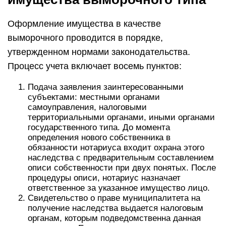
Налоговые территориальные органы
оформляют принятие имущества, согласно
переданным документам. Если оно повреждено
или испорчено, наследники вправе подать иск
о возмещении вреда.
В пятидневный срок с момента получения
имущества налоговый территориальный орган
проводит его оценку, которая утверждается
руководителем соответствующего органа.
После составления акта, налоговая служба
передает наследство подразделениям для
осуществления дальнейших действий.
Органы, получившие имущество, реализуют
это наследство: агентируют, продают и так
далее.
Полученные от реализации имущества
средства переходят в соответствующую казну.
Имущество выморочного типа передается
государству только при соблюдении всех
элементов установленной законом процедуры.