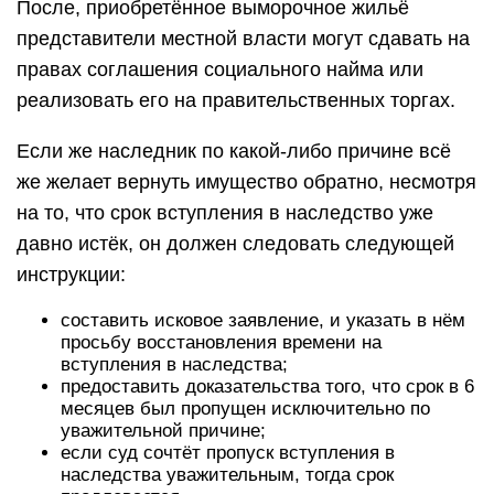
В конечном счёте, выморочное жильё признаётся
собственностью обратившегося получателя
наследства, а само свидетельство,
предоставленное на выморочное жильё,
становится неработающим. Если по какой-либо
причине, правительство не располагает
возможностью возврата имущества, тогда оно в
обязательном порядке выплачивает наследнику
его стоимость.