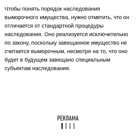
процессе наследования на законных
основаниях, переходит в личные владения
муниципальной организации, на территории
которого оно располагается.
На основании статьи 1151 ГК РФ в процессе
наследования в городские владения либо
сельского поселения, муниципальной области,
или районного округа переходит выморочное
жильё, находящееся на следующих
территориях:
участке земли, включая имеющиеся на ней
постройки, здания, и иные объекты
недвижимого жилья;
жилые помещения;
доля в праве общей собственности на
обозначенные недвижимые объекты жилья.