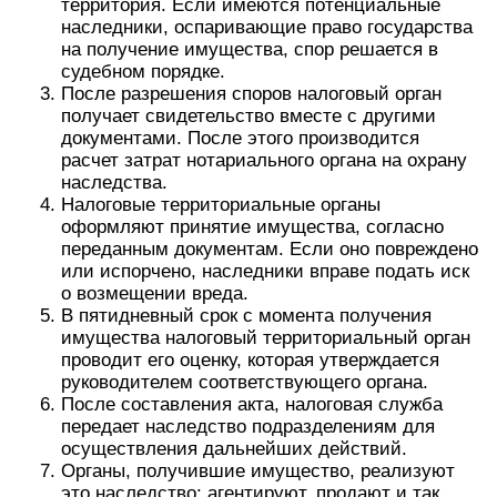
Отказаться от этой собственности
муниципалитет не вправе. Все средства,
врученные от реализации недвижимого и
движимого имущества, идут в соответствующий
бюджет.
Порядок оформления
выморочного имущества в
муниципальную собственность
Чтобы понять порядок наследования
выморочного имущества, нужно отметить, что он
отличается от стандартной процедуры
наследования. Оно реализуется исключительно
по закону, поскольку завещанное имущество не
считается выморочным, несмотря на то, что оно