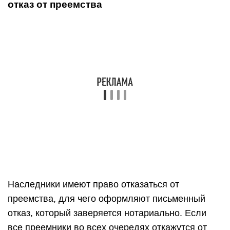
отказ от преемства
Наследники имеют право отказаться от
преемства, для чего оформляют письменный
отказ, который заверяется нотариально. Если
все преемники во всех очередях откажутся от
преемства, наследуемая собственность будет
считаться выморочной. Вот только на практике
такое сложно представить, ведь наследники
четвёртой и всех последующих очередей могут
не только не общаться с первой очередью, но
даже и не быть с ними знакомы.
А задачей нотариуса, открывшего дело о
преемстве, будет разыскать всех живых
родственников, которые могут наследовать за
усопшим. Имея возможность ознакомиться с