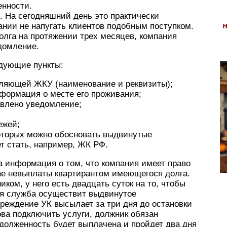
енности.
. На сегодняшний день это практически
ании не напугать клиентов подобным поступком.
олга на протяжении трех месяцев, компания
домление.
дующие пункты:
ляющей ЖКУ (наименование и реквизиты);
формация о месте его проживания;
авлено уведомление;
ежей;
оторых можно обосновать выдвинутые
т стать, например, ЖК РФ.
а информация о том, что компания имеет право
чае невыплаты квартирантом имеющегося долга.
иком, у него есть двадцать суток на то, чтобы
ая служба осуществит выдвинутое
реждение УК высылает за три дня до остановки
ва подключить услуги, должник обязан
адолженность будет выплачена и пройдет два дня