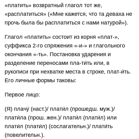
«платить» возвратный глагол тот же,
«расплатиться» («Мне кажется, что та деваха не
прочь была бы расплатиться с нами натурой»).
Глагол «платить» состоит из корня «плат-»,
суффикса 2-го спряжения «-и-» и глагольного
окончания «-ть». Постановка ударения и
разделение переносами пла-ти́ть или, в
рукописи при нехватке места в строке, плат-и́ть.
Его личные формы таковы:
Первое лицо:
(Я) плачу́ (наст.)/ плати́л (прошедш. муж.)/
плати́ла (прош. жен.)/ плати́л (плати́л) или
плати́л (плати́л) (сослагательн.)/ плати́ть
(повелительн.).