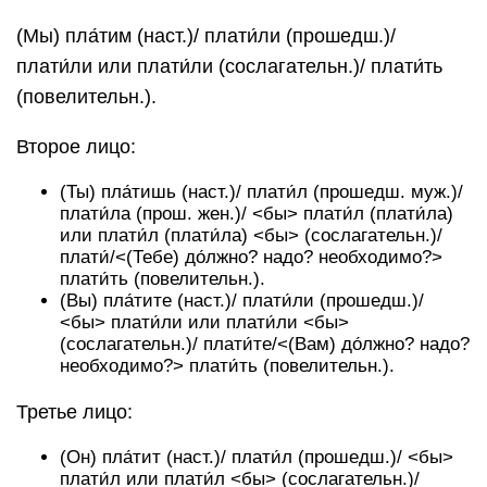
(Мы) пла́тим (наст.)/ плати́ли (прошедш.)/
плати́ли или плати́ли (сослагательн.)/ плати́ть
(повелительн.).
Второе лицо:
(Ты) пла́тишь (наст.)/ плати́л (прошедш. муж.)/
плати́ла (прош. жен.)/ <бы> плати́л (плати́ла)
или плати́л (плати́ла) <бы> (сослагательн.)/
плати́/<(Тебе) до́лжно? надо? необходимо?>
плати́ть (повелительн.).
(Вы) пла́тите (наст.)/ плати́ли (прошедш.)/
<бы> плати́ли или плати́ли <бы>
(сослагательн.)/ плати́те/<(Вам) до́лжно? надо?
необходимо?> плати́ть (повелительн.).
Третье лицо:
(Он) пла́тит (наст.)/ плати́л (прошедш.)/ <бы>
плати́л или плати́л <бы> (сослагательн.)/