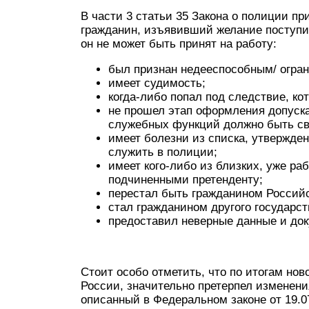
В части 3 статьи 35 Закона о полиции пр
гражданин, изъявивший желание поступит
он не может быть принят на работу:
был признан недееспособным/ огра
имеет судимость;
когда-либо попал под следствие, ко
не прошел этап оформления допуска
служебных функций должно быть св
имеет болезни из списка, утвержде
служить в полиции;
имеет кого-либо из близких, уже р
подчиненными претенденту;
перестал быть гражданином Россий
стал гражданином другого государст
предоставил неверные данные и до
Стоит особо отметить, что по итогам но
России, значительно претерпел изменен
описанный в Федеральном законе от 19.