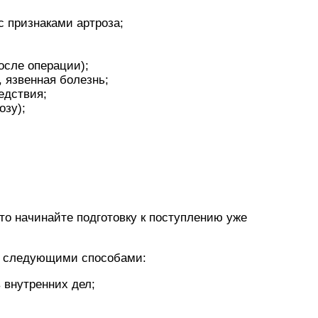
с признаками артроза;
осле операции);
 язвенная болезнь;
едствия;
озу);
то начинайте подготовку к поступлению уже
Д следующими способами:
 внутренних дел;