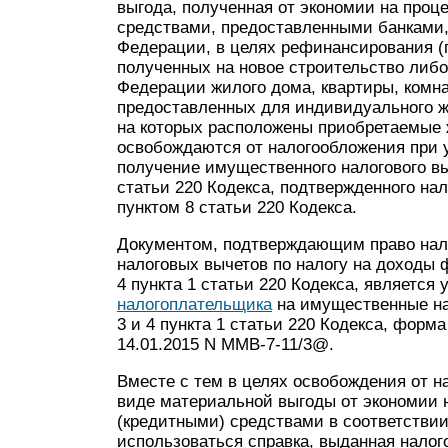
выгода, полученная от экономии на проц
средствами, предоставленными банками
Федерации, в целях рефинансирования (п
полученных на новое строительство либо
Федерации жилого дома, квартиры, комна
предоставленных для индивидуального ж
на которых расположены приобретаемые ж
освобождаются от налогообложения при 
получение имущественного налогового вы
статьи 220 Кодекса, подтвержденного на
пунктом 8 статьи 220 Кодекса.
Документом, подтверждающим право нал
налоговых вычетов по налогу на доходы 
4 пункта 1 статьи 220 Кодекса, являетс
налогоплательщика
на имущественные на
3 и 4 пункта 1 статьи 220 Кодекса, форм
14.01.2015 N ММВ-7-11/3@.
Вместе с тем в целях освобождения от 
виде материальной выгоды от экономии 
(кредитными) средствами в соответствии
использоваться справка, выданная нало