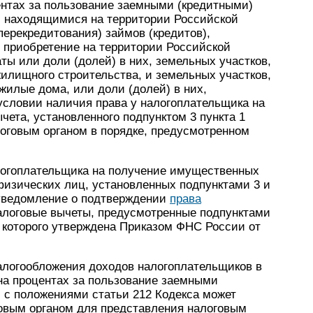
ентах за пользование заемными (кредитными)
, находящимися на территории Российской
ерекредитования) займов (кредитов),
 приобретение на территории Российской
ты или доли (долей) в них, земельных участков,
илищного строительства, и земельных участков,
илые дома, или доли (долей) в них,
условии наличия права у налогоплательщика на
чета, установленного подпунктом 3 пункта 1
логовым органом в порядке, предусмотренном
огоплательщика на получение имущественных
физических лиц, установленных подпунктами 3 и
я уведомление о подтверждении
права
логовые вычеты, предусмотренные подпунктами
а которого утверждена Приказом ФНС России от
налогообложения доходов налогоплательщиков в
на процентах за пользование заемными
 с положениями статьи 212 Кодекса может
говым органом для представления налоговым