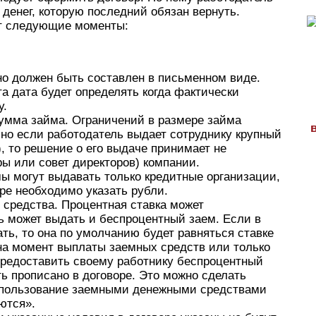
денег, которую последний обязан вернуть.
ет следующие моменты:
но должен быть составлен в письменном виде.
та дата будет определять когда фактически
у.
умма займа. Ограничений в размере займа
 но если работодатель выдает сотруднику крупный
, то решение о его выдаче принимает не
ры или совет директоров) компании.
ы могут выдавать только кредитные организации,
ре необходимо указать рубли.
средства. Процентная ставка может
ь может выдать и беспроцентный заем. Если в
ать, то она по умолчанию будет равняться ставке
на момент выплаты заемных средств или только
 предоставить своему работнику беспроцентный
ь прописано в договоре. Это можно сделать
 пользование заемными денежными средствами
ются».