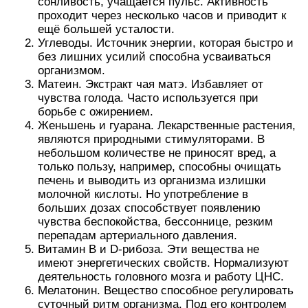
сонливость, учащается пульс. Активность
проходит через несколько часов и приводит к
ещё большей усталости.
Углеводы. Источник энергии, которая быстро и
без лишних усилий способна усваиваться
организмом.
Матеин. Экстракт чая матэ. Избавляет от
чувства голода. Часто используется при
борьбе с ожирением.
Женьшень и гуарана. Лекарственные растения,
являются природными стимуляторами. В
небольшом количестве не приносят вред, а
только пользу, например, способны очищать
печень и выводить из организма излишки
молочной кислоты. Но употребление в
больших дозах способствует появлению
чувства беспокойства, бессоннице, резким
перепадам артериального давления.
Витамин B и D-рибоза. Эти вещества не
имеют энергетических свойств. Нормализуют
деятельность головного мозга и работу ЦНС.
Мелатонин. Вещество способное регулировать
суточный ритм организма. Под его контролем