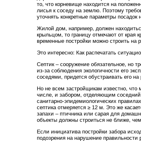
то, что корневище находится на положен
лисья к соседу на землю. Поэтому требо
уточнять конкретные параметры посадок 
Жилой дом, например, должен находиться
крыльцом, то границу отмечают от края к
временные постройки можно строить на р
Это интересно: Как распечатать ситуаци
Септик – сооружение обязательное, но т
из-за соблюдения экологичности его эксп
соседями, придется обустраивать его на 
Но не всем застройщикам известно, что 
числе, и забором, отделяющим соседний 
санитарно-эпидемиологических правилах,
септика отмеряется ≥ 12 м. Это же касае
запахи – птичника или сарая для домашн
объекты должны строиться не ближе, чем
Если инициатива постройки забора исхо
подозрения на нарушение правильности р