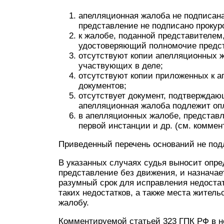
апелляционная жалоба не подписан
представление не подписано прокур
к жалобе, поданной представителем
удостоверяющий полномочие предст
отсутствуют копии апелляционных ж
участвующих в деле;
отсутствуют копии приложенных к 
документов;
отсутствует документ, подтверждаю
апелляционная жалоба подлежит оп
в апелляционных жалобе, представл
первой инстанции и др. (см. коммент
Приведенный перечень оснований не по
В указанных случаях судья выносит опре
представление без движения, и назначае
разумный срок для исправления недостат
таких недостатков, а также места жител
жалобу.
Комментируемой статьей 323 ГПК РФ в н