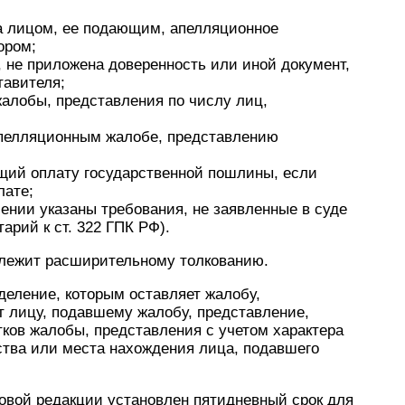
а лицом, ее подающим, апелляционное
ором;
, не приложена доверенность или иной документ,
авителя;
алобы, представления по числу лиц,
апелляционным жалобе, представлению
щий оплату государственной пошлины, если
лате;
ении указаны требования, не заявленные в суде
арий к ст. 322 ГПК РФ).
длежит расширительному толкованию.
деление, которым оставляет жалобу,
т лицу, подавшему жалобу, представление,
ков жалобы, представления с учетом характера
ьства или места нахождения лица, подавшего
овой редакции установлен пятидневный срок для