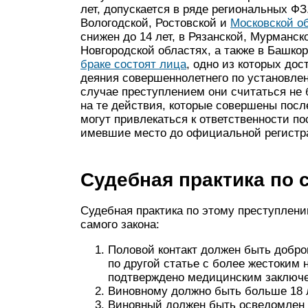
лет, допускается в ряде региональных ФЗ
Вологодской, Ростовской и
Московской об
снижен до 14 лет, в Рязанской, Мурманско
Новгородской областях, а также в Башко
браке состоят лица
, одно из которых дос
деяния совершеннолетнего по установлен
случае преступлением они считаться не 
на те действия, которые совершены посл
могут привлекаться к ответственности по
имевшие место до официальной регистр
Судебная практика по 
Судебная практика по этому преступлен
самого закона:
Половой контакт должен быть добро
по другой статье с более жестоким 
подтверждено медицинским заключ
Виновному должно быть больше 18 л
Виновный должен быть осведомлен о