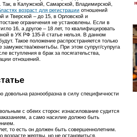
. Так, в Калужской, Самарской, Владимирской,
ластях возраст для регистрации
отношений
й и Тверской – до 15, в Орловской и
ртостане ограничения не установлены. Если в
тигло 16, а другое – 18 лет, то квалифицировать
ной в УК РФ 135-й статье нельзя. В данном
будут. Такое положение распространяется только
е замужества/женитьбы. При этом супруг/супруга
сле вступления в брак за посягательства,
ации отношений.
статье
ию довольна разнообразна в силу специфичности
вольным с обеих сторон: изнасилование судится
наказанием, а само насилие должно быть
ением.
ет, то есть он должен быть совершеннолетним.
 возрасте жертвы, но не остановиться.