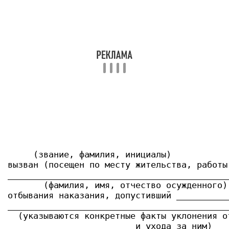
     (звание, фамилия, инициалы)

вызван (посещен по месту жительства, работы
___________________________________________
       (фамилия, имя, отчество осужденного)

отбывания наказания, допустивший __________
___________________________________________
  (указываются конкретные факты уклонения о
                         и ухода за ним)
