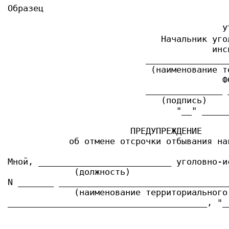
Образец

                                          УТ
                              Начальник уго
                                        инсп
                           ________________
                            (наименование т
                                          ФС
                           _______________ 
                              (подпись)    
                                 "__" ______
                        ПРЕДУПРЕЖДЕНИЕ

            об отмене отсрочки отбывания нак
Мной, __________________________ уголовно-и
             (должность)

N _______ _________________________________
             (наименование территориального