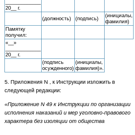
_____________
20__ г.
(инициалы,
(должность)
(подпись)
фамилия)
Памятку
получил:
«__»
_____________
20__ г.
(подпись
(инициалы,
осужденного)
фамилия)».
5. Приложения N , к Инструкции изложить в
следующей редакции:
«Приложение N 49
к Инструкции по организации
исполнения наказаний и мер
уголовно-правового
характера
без изоляции от общества