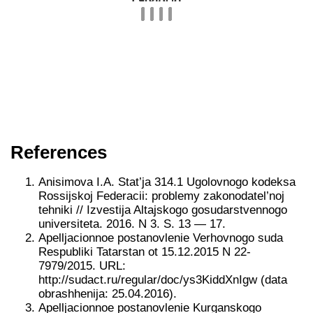
References
Anisimova I.A. Stat’ja 314.1 Ugolovnogo kodeksa
Rossijskoj Federacii: problemy zakonodatel’noj
tehniki // Izvestija Altajskogo gosudarstvennogo
universiteta. 2016. N 3. S. 13 — 17.
Apelljacionnoe postanovlenie Verhovnogo suda
Respubliki Tatarstan ot 15.12.2015 N 22-
7979/2015. URL:
http://sudact.ru/regular/doc/ys3KiddXnIgw (data
obrashhenija: 25.04.2016).
Apelljacionnoe postanovlenie Kurganskogo