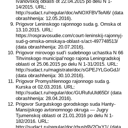
Ivanovskoj oblasti ot 22.04.2015 po delu N 1-
14/2015. URL:
http://sudact.ru/regular/doc/wNOXFBVTeAl6/ (data
obrashhenija: 12.05.2016).
Prigovor Leninskogo rajonnogo suda g. Omska ot
13.10.2015. URL:
https://rospravosudie.com/court-leninskij-rajonnyj-
sud-g-omska-omskaya-oblast-s/act-497748513/
(data obrashhenija: 20.07.2016).
Prigovor mirovogo sud’i sudebnogo uchastka N 66
Tihvinskogo municipal’nogo rajona Leningradskoj
oblasti ot 25.06.2015 po delu N 1-31/2015. URL:
http://sudact.ru/magistrate/doc/sGPEJYLGoGdJ/
(data obrashhenija: 30.10.2016).
Prigovor Promyshlennogo rajonnogo suda g.
Kurska ot 02.03.2016. URL:
http://sudact.ru/regular/doc/GURufuUld65D/ (data
obrashhenija: 28.04.2016).
Prigovor Surgutskogo gorodskogo suda Hanty-
Mansijskogo avtonomnogo okruga — Jugry
Tjumenskoj oblasti ot 21.01.2016 po delu N 1-
182/2016. URL:
http://sudact.ru/regular/doc/rhusb9V2QxY1/ (data