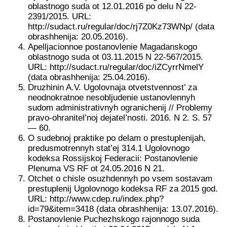
oblastnogo suda ot 12.01.2016 po delu N 22-
2391/2015. URL:
http://sudact.ru/regular/doc/rj7Z0Kz73WNp/ (data
obrashhenija: 20.05.2016).
Apelljacionnoe postanovlenie Magadanskogo
oblastnogo suda ot 03.11.2015 N 22-567/2015.
URL: http://sudact.ru/regular/doc/iZCyrrNmelY
(data obrashhenija: 25.04.2016).
Druzhinin A.V. Ugolovnaja otvetstvennost’ za
neodnokratnoe nesobljudenie ustanovlennyh
sudom administrativnyh ogranichenij // Problemy
pravo-ohranitel’noj dejatel’nosti. 2016. N 2. S. 57
— 60.
O sudebnoj praktike po delam o prestuplenijah,
predusmotrennyh stat’ej 314.1 Ugolovnogo
kodeksa Rossijskoj Federacii: Postanovlenie
Plenuma VS RF ot 24.05.2016 N 21.
Otchet o chisle osuzhdennyh po vsem sostavam
prestuplenij Ugolovnogo kodeksa RF za 2015 god.
URL: http://www.cdep.ru/index.php?
id=79&item=3418 (data obrashhenija: 13.07.2016).
Postanovlenie Puchezhskogo rajonnogo suda