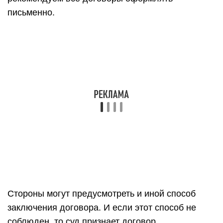
письменные оригиналы договора. В результате
они не могут потребовать в судебном порядке
исполнения договора, если он был нарушен
одной из сторон.
То же произойдет, если сторонами в договоре
будет указана необходимость его нотариального
удостоверения (хотя это вовсе не обязательное
условие такого договора), но к нотариусу так и
не пойдут. Понятно, что такую сделку признают
ничтожной, то есть, не влекущей за собой
обязанности сторон.
Что касается простой письменной формы
договора, то это не значит, что обязательно
договор должен быть подписан двумя
сторонами. Заключение договора поставки