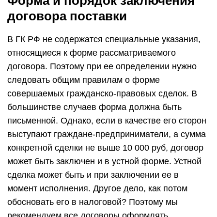
Стороны могут предусмотреть и иной способ
заключения договора. И если этот способ не
соблюден, то суд признает договор
незаключенным. Например, достаточно часто
происходит так, что стороны производят обмен
факсимильными копиями. С условием, что в
определенный срок последует обмен
оригиналами документов. Затем забывают или
же считают ненужным передавать друг другу