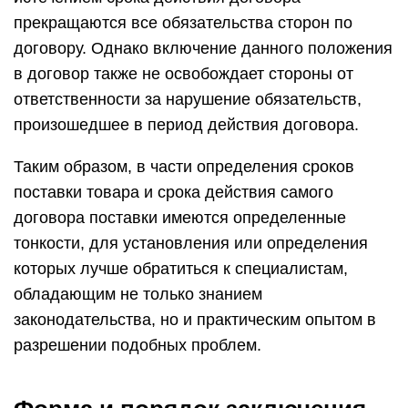
совершаемых гражданско-правовых сделок. В
большинстве случаев форма должна быть
письменной. Однако, если в качестве его сторон
выступают граждане-предприниматели, а сумма
конкретной сделки не выше 10 000 руб, договор
может быть заключен и в устной форме. Устной
сделка может быть и при заключении ее в
момент исполнения. Другое дело, как потом
обосновать его в налоговой? Поэтому мы
рекомендуем все договоры оформлять
письменно.