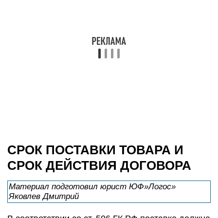
СРОК ДЕЙСТВИЯ ДОГОВОРА
Материал подготовил юрист ЮФ»Логос»
Яковлев Дмитрий
В соответствии со ст. 506 ГК РФ поставка должна
быть осуществлена в определенный сторонами
срок. В то же время, если условие о сроке в
договоре поставки не согласовано, срок
поставки определяется в зависимости от того,
должна ли осуществляться поставка партиями.
Если по договору поставка товара должна
осуществляться партиями в течение всего срока
действия договора, однако сами сроки поставки
отдельных партий не согласованы, на
поставщике лежит обязанность поставлять
товары равномерными партиями помесячно,