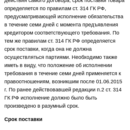
ГК РФ исполнение должно было быть
произведено в разумный срок.
Срок поставки
в большинстве случаев определяется указанием
на конкретную календарную дату, в то же время
для определения срока в договоре возможно
указать событие, которое неизбежно должно
наступить (т.е. объективное явление, не
зависящее от воли и действия сторон), либо
истечение периода времени, начало которого
может быть определено календарной датой или
наступлением согласованного события.
В случае поставки товара партиями
согласовываются этапы или график поставки.