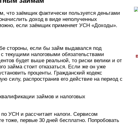
нтным займам
ом, что заёмщик фактически пользуется деньгами
доначислить доход в виде неполученных
озможно, если заёмщик применяет УСН «Доходы».
обе стороны, если бы займ выдавался под
у с текущими налоговыми обязательствами
ентов будет выше реальной, то риски велики и от
ого займа стоит отказаться. Если же он уже
 установить проценты. Гражданский кодекс
ую силу, распространив его действие на период с
еквалификации займов и на­логовых
 по УСН и рассчитает налоги. Сервисом
е тоже, первые 30 дней бесплатно. Попробовать