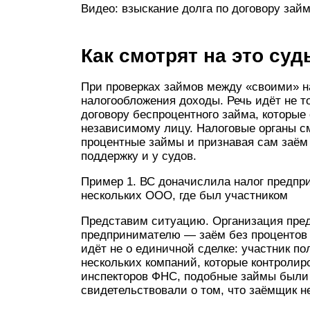
Видео: взыскание долга по договору займ
Как смотрят на это суд
При проверках займов между «своими» н
налогообложения дохо­ды. Речь идёт не 
договору беспроцентного займа, которые 
независимому лицу. Налоговые органы см
процентные займы и признавая сам заём
поддержку и у судов.
Пример 1. ВС доначислила налог предпр
нескольких ООО, где был участником
Представим ситуацию. Организация пред
предпринимателю — заём без процентов и
идёт не о единичной сделке: участник по
нескольких компаний, которые контроли­р
инспекторов ФНС, подобные займы были 
свидетельствовали о том, что заёмщик н