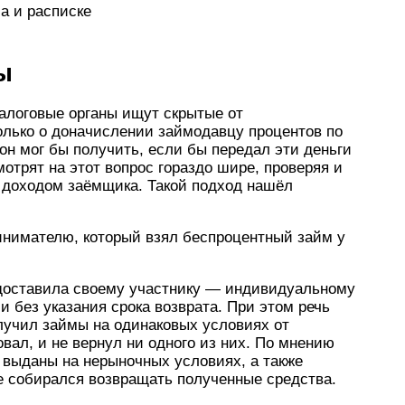
а и расписке
ы
алоговые органы ищут скрытые от
только о доначислении займодавцу процентов по
он мог бы полу­чить, если бы передал эти деньги
отрят на этот вопрос гораздо шире, проверяя и
 доходом за­ёмщика. Такой подход нашёл
инимателю, который взял беспроцентный займ у
оставила свое­му участнику — индивидуальному
 без указания срока возврата. При этом речь
лучил займы на оди­наковых условиях от
овал, и не вернул ни одного из них. По мнению
выданы на нерыноч­ных условиях, а также
е собирался возвращать полученные средства.