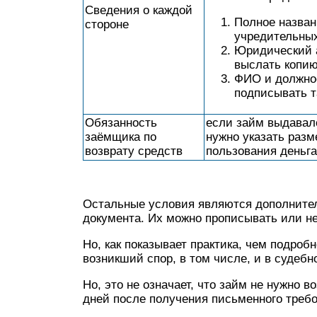
Сведения о каждой
Полное названи
стороне
учредительных
Юридический а
выслать копию
ФИО и должнос
подписывать т
Обязанность
если займ выдавалс
заёмщика по
нужно указать разм
возврату средств
пользования деньг
Остальные условия являются дополните
документа. Их можно прописывать или не
Но, как показывает практика, чем подроб
возникший спор, в том числе, и в судебн
Но, это не означает, что займ не нужно в
дней после получения письменного требо