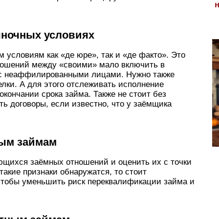
ыночных условиях
 условиям как «де юре», так и «де факто». Это
ношений между «сво­ими» мало включить в
ы с неаффилированными лицами. Нужно также
лки. А для этого отслеживать исполнение
 окончании срока займа. Также не стоит без
ь договоры, если известно, что у заёмщика
ным займам
щихся заёмных отношений и оценить их с точки
такие признаки обнаружатся, то стоит
чтобы уменьшить ри­ск переквалификации займа и