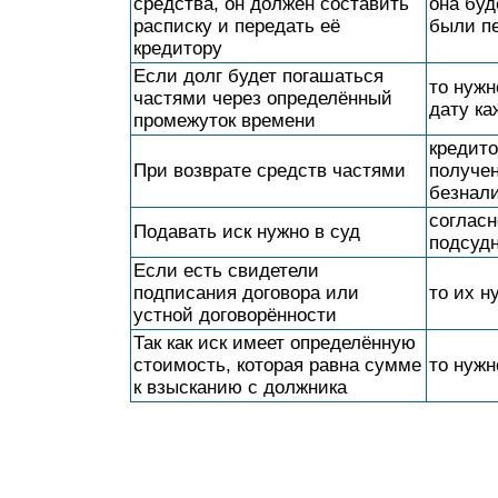
средства, он должен составить
она буд
расписку и передать её
были п
кредитору
Если долг будет погашаться
то нужн
частями через определённый
дату ка
промежуток времени
кредито
При возврате средств частями
получен
безнали
согласн
Подавать иск нужно в суд
подсуд
Если есть свидетели
подписания договора или
то их н
устной договорённости
Так как иск имеет определённую
стоимость, которая равна сумме
то нужн
к взысканию с должника