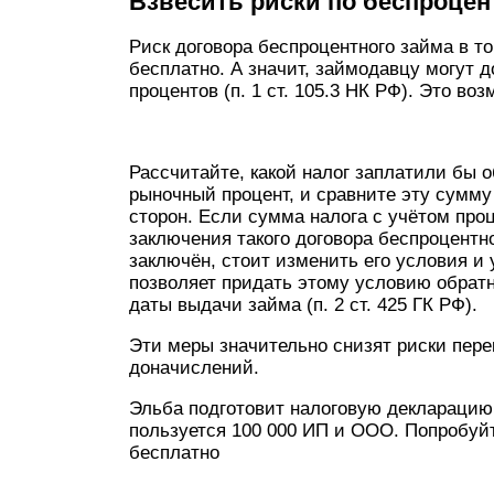
Взвесить риски по беспроце
Риск договора беспроцентного займа в т
бесплатно. А значит, займодавцу могут 
процентов (п. 1 ст. 105.3 НК РФ). Это в
Рассчитайте, какой налог заплатили бы 
рыночный процент, и сравните эту сумм
сторон. Если сумма налога с учётом проц
заклю­чения такого договора беспроцентн
заклю­чён, стоит изменить его условия и
позволяет придать этому условию обратн
даты выдачи займа (п. 2 ст. 425 ГК РФ).
Эти меры значительно сни­зят риски пер
доначислений.
Эльба подготовит налоговую декларацию
пользуется 100 000 ИП и ООО. Попробуйт
бесплатно