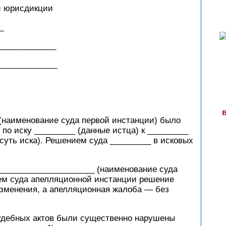
й юрисдикции
_
_____________
_____________
 (наименование суда первой инстанции) было
по иску _________ (данные истца) к _________
 суть иска). Решением суда _________ в исковых
_____________________ (наименование суда
ем суда апелляционной инстанции решение
изменения, а апелляционная жалоба — без
судебных актов были существенно нарушены