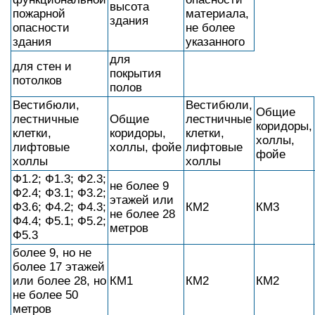
высота
пожарной
материала,
здания
опасности
не более
здания
указанного
для
для стен и
покрытия
потолков
полов
Вестибюли,
Вестибюли,
Общие
лестничные
Общие
лестничные
коридоры,
клетки,
коридоры,
клетки,
холлы,
лифтовые
холлы, фойе
лифтовые
фойе
холлы
холлы
Ф1.2; Ф1.3; Ф2.3;
не более 9
Ф2.4; Ф3.1; Ф3.2;
этажей или
Ф3.6; Ф4.2; Ф4.3;
КМ2
КМ3
не более 28
Ф4.4; Ф5.1; Ф5.2;
метров
Ф5.3
более 9, но не
более 17 этажей
или более 28, но
КМ1
КМ2
КМ2
не более 50
метров