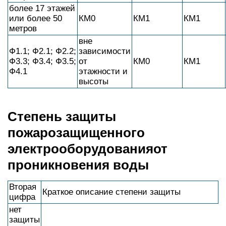
более 17 этажей
или более 50
КМ0
КМ1
КМ1
метров
вне
Ф1.1; Ф2.1; Ф2.2;
зависимости
Ф3.3; Ф3.4; Ф3.5;
от
КМ0
КМ1
Ф4.1
этажности и
высоты
Степень защиты
пожарозащищенного
электрооборудованияот
проникновения воды
Вторая
Краткое описание степени защиты
цифра
нет
защиты