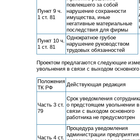
повлекшего за собой
Пункт 9 ч.
нарушение сохранности
1 ст. 81
имущества, иные
негативные материальные
последствия для фирмы
Однократное грубое
Пункт 10 ч.
нарушение руководством
1 ст. 81
трудовых обязанностей
Проектом предлагаются следующие измен
увольнения в связи с выходом основного
Положения
Действующая редакция
ТК РФ
Срок уведомления сотрудник
Часть 3 ст.
о предстоящем увольнении в
79
связи с выходом основного
работника не предусмотрен
Процедура уведомления
администрации предприятия
Часть 4 ст.