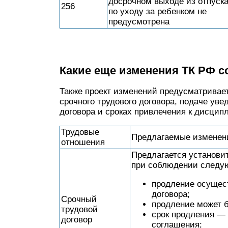
досрочном выходе из отпуск
256
по уходу за ребенком не
предусмотрена
Какие еще изменения ТК РФ с
Также проект изменений предусматривае
срочного трудового договора, подаче ув
договора и сроках привлечения к дисцип
Трудовые
Предлагаемые изменен
отношения
Предлагается установи
при соблюдении следу
продление осущест
договора;
Срочный
продление может б
трудовой
срок продления — 
договор
соглашения;