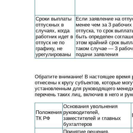
Сроки выплаты
Если заявление на отпу
отпускных в
менее чем за 3 рабочих
случаях, когда
отпуска, то срок выпла
работник идет в
быть определен соглаш
отпуск не по
этом крайний срок выпл
графику, не
таком случае — 3 рабоч
урегулированы
подачи заявления
Обратите внимание! В настоящее время 
отнесены к кругу субъектов, которые мо
установленным для руководящего менедж
перечень таких лиц, включив в него и р
Основания увольнения
Положения
руководителей,
ТК РФ
заместителей и главных
бухгалтеров
Принятие решения,