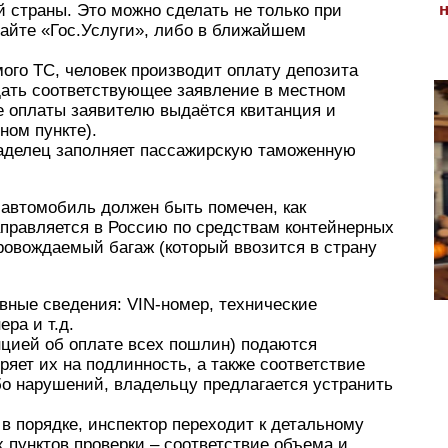
 страны. Это можно сделать не только при
сайте «Гос.Услуги», либо в ближайшем
ого ТС, человек производит оплату депозита
дать соответствующее заявление в местном
е оплаты заявителю выдаётся квитанция и
ном пункте).
аделец заполняет пассажирскую таможенную
 автомобиль должен быть помечен, как
правляется в Россию по средствам контейнерных
провождаемый багаж (который ввозится в страну
вные сведения: VIN-номер, технические
ра и т.д.
нцией об оплате всех пошлин) подаются
ряет их на подлинность, а также соответствие
бо нарушений, владельцу предлагается устранить
в порядке, инспектор переходит к детальному
пунктов проверки – соответствие объема и