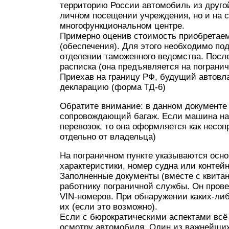
территорию России автомобиль из другой
личном посещении учреждения, но и на 
многофункциональном центре.
Примерно оценив стоимость приобретаем
(обеспечения). Для этого необходимо по
отделении таможенного ведомства. Посл
расписка (она предъявляется на погранич
Приехав на границу РФ, будущий автовл
декларацию (форма ТД-6)
Обратите внимание: в данном документе
сопровождающий багаж. Если машина на
перевозок, то она оформляется как несо
отдельно от владельца)
На пограничном пункте указываются осно
характеристики, номер судна или контейне
Заполненные документы (вместе с квита
работнику пограничной службы. Он прове
VIN-номеров. При обнаружении каких-ли
их (если это возможно).
Если с бюрократическими аспектами всё 
осмотру автомобиля. Один из важнейших 