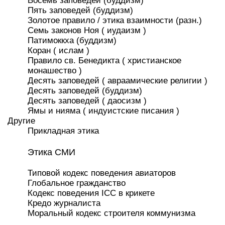
Восемь заповедей (буддизм)
Пять заповедей (буддизм)
Золотое правило / этика взаимности (разн.)
Семь законов Ноя ( иудаизм )
Патимоккха (буддизм)
Коран ( ислам )
Правило св. Бенедикта ( христианское
монашество )
Десять заповедей ( авраамические религии )
Десять заповедей (буддизм)
Десять заповедей ( даосизм )
Ямы и нияма ( индуистские писания )
Другие
Прикладная этика
Этика СМИ
Типовой кодекс поведения авиаторов
Глобальное гражданство
Кодекс поведения ICC в крикете
Кредо журналиста
Моральный кодекс строителя коммунизма