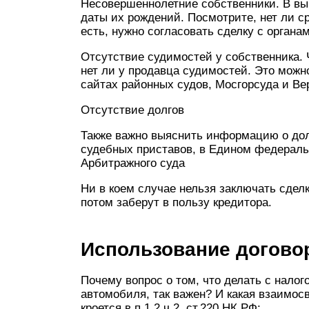
Несовершеннолетние собственники. В вы
даты их рождений. Посмотрите, нет ли с
есть, нужно согласовать сделку с органа
Отсутствие судимостей у собственника. 
нет ли у продавца судимостей. Это можн
сайтах районных судов, Мосгорсуда и Ве
Отсутствие долгов
Также важно выяснить информацию о дол
судебных приставов, в Едином федеральн
Арбитражного суда
Ни в коем случае нельзя заключать сделку
потом заберут в пользу кредитора.
Использование догово
Почему вопрос о том, что делать с налог
автомобиля, так важен? И какая взаимос
кроется в п.1,2 ч.2, ст.220 НК РФ: