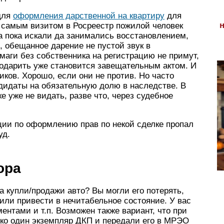
для
оформления дарственной на квартиру
для
д самым визитом в Росреестр пожилой человек
 а пока искали да занимались восстановлением,
, обещанное дарение не пустой звук в
бумаги без собственника на регистрацию не примут,
 подарить уже становится завещательным актом. И
иков. Хорошо, если они не против. Но часто
ндидаты на обязательную долю в наследстве. В
 уже не видать, разве что, через судебное
ции по оформлению прав по некой сделке пропал
уд.
ора
а купли/продажи авто? Вы могли его потерять,
или привести в нечитабельное состояние. У вас
ментами и т.п. Возможен также вариант, что при
ко один экземпляр ДКП и передали его в МРЭО