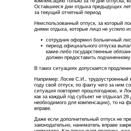
компенсацию только за те дни отпуска, 
Оставшиеся дни отдыха предыдущих лет 
за текущий отчетный период
Неиспользованный отпуск, за который по
днями отдыха, которые лицо не успело и
сотрудник оформил больничный лист
период официального отпуска выпал 
какие-либо государственные обязан
должен предоставить подчиненному 
В таких ситуациях допускается продлени
Например: Лосев С.И., трудоустроенный 
году свой отпуск, по факту чего за ним с
ситуация повторяет прошлогоднюю, и Лос
как за каждый год субъект не отдыхал 28
необходимого для компенсации), то на ф
вправе.
Даже если дополнительный отпуск не пр
законодательно, наниматель вправе закр
нормативе. Как показывает практика, д