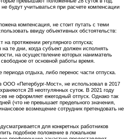
которые превышают положенные 28 суток в год.
не будут учитываться при расчете компенсации
ложена компенсация, не стоит путать с теми
спользовать ввиду объективных обстоятельств:
 на протяжении регулярного отпуска;
на те дни, когда субъект должен исполнять
ности, на осуществление которых наниматель
свободное от основной работы время.
е периода отдыха, либо перенос части отпуска.
в ООО «Петербург-Мост», не использовал в 2017
охраняются 28 неотгулянных суток. В 2021 году
ев не оформляет ежегодный отпуск. Однако так
 дней (что не превышает предельного значения,
инансовое возмещение сотрудник претендовать не
едусматривается для конкретных работников
епить подобное положение в локальном
анную преференцию зачастую предоставляют