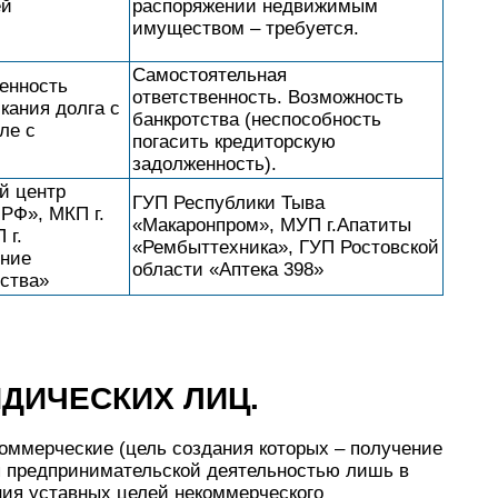
ей
распоряжении недвижимым
имуществом – требуется.
Самостоятельная
енность
ответственность. Возможность
кания долга с
банкротства (неспособность
ле с
погасить кредиторскую
задолженность).
й центр
ГУП Республики Тыва
РФ», МКП г.
«Макаронпром», МУП г.Апатиты
 г.
«Рембыттехника», ГУП Ростовской
ение
области «Аптека 398»
ьства»
ДИЧЕСКИХ ЛИЦ.
оммерческие (цель создания которых – получение
я предпринимательской деятельностью лишь в
ия уставных целей некоммерческого