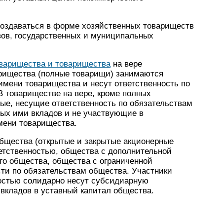
оздаваться в форме хозяйственных товариществ
вов, государственных и муниципальных
варищества и товарищества
на вере
арищества (полные товарищи) занимаются
имени товарищества и несут ответственность по
В товариществе на вере, кроме полных
е, несущие ответственность по обязательствам
ых ими вкладов и не участвующие в
мени товарищества.
бщества (открытые и закрытые акционерные
етственностью, общества с дополнительной
го общества, общества с ограниченной
сти по обязательствам общества. Участники
остью солидарно несут субсидиарную
 вкладов в уставный капитал общества.