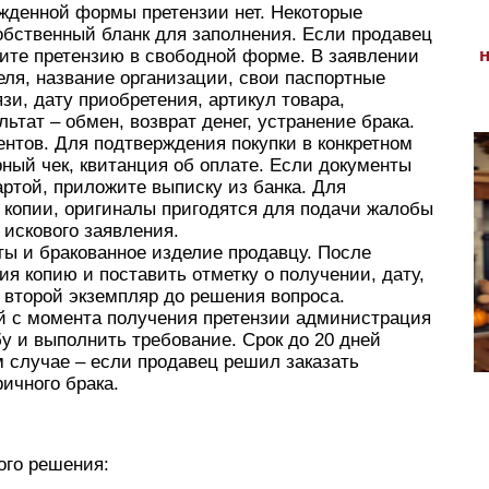
жденной формы претензии нет. Некоторые
бственный бланк для заполнения. Если продавец
шите претензию в свободной форме. В заявлении
еля, название организации, свои паспортные
зи, дату приобретения, артикул товара,
тат – обмен, возврат денег, устранение брака.
ентов. Для подтверждения покупки в конкретном
рный чек, квитанция об оплате. Если документы
артой, приложите выписку из банка. Для
 копии, оригиналы пригодятся для подачи жалобы
 искового заявления.
ы и бракованное изделие продавцу. После
ия копию и поставить отметку о получении, дату,
 второй экземпляр до решения вопроса.
ей с момента получения претензии администрация
у и выполнить требование. Срок до 20 дней
м случае – если продавец решил заказать
ичного брака.
ого решения: