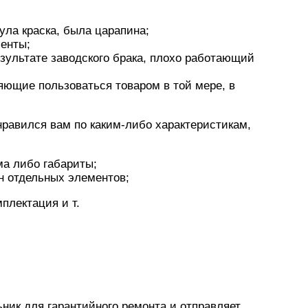
ула краска, была царапина;
енты;
езультате заводского брака, плохо работающий
яющие пользоваться товаром в той мере, в
нравился вам по каким-либо характеристикам,
ма либо габариты;
н отдельных элементов;
плектация и т.
ник для гарантийного ремонта и отправляет