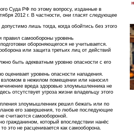
ого Суда РФ по этому вопросу, изданные в
тября 2012 г. В частности, они гласят следующее
опустимо лишь тогда, когда обойтись без этого
и правил самообороны уровень
подготовки обороняющегося не учитывается.
ооборона или защита третьих лиц от действий
жно быть адекватным уровню опасности с его
но оценивает уровень опасности нападения.
о взломом в нежилом помещении или наносил
причинение вреда здоровью злоумышленника не
десь отсутствует угроза жизни владельцу этого
упления злоумышленник решил бежать или по
планов его завершения, то любые последующие
не считаются самообороной.
но гражданином, который впоследствии нанёс
о это не расценивается как самооборона.