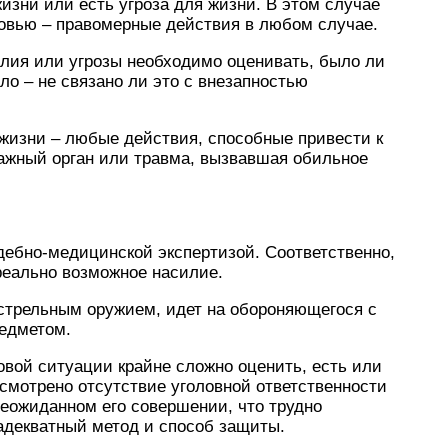
зни или есть угроза для жизни. В этом случае
ровью – правомерные действия в любом случае.
силия или угрозы необходимо оценивать, было ли
ло – не связано ли это с внезапностью
 жизни – любые действия, способные привести к
важный орган или травма, вызвавшая обильное
удебно-медицинской экспертизой. Соответственно,
 реально возможное насилие.
стрельным оружием, идет на обороняющегося с
едметом.
совой ситуации крайне сложно оценить, есть или
усмотрено отсутствие уголовной ответственности
неожиданном его совершении, что трудно
адекватный метод и способ защиты.