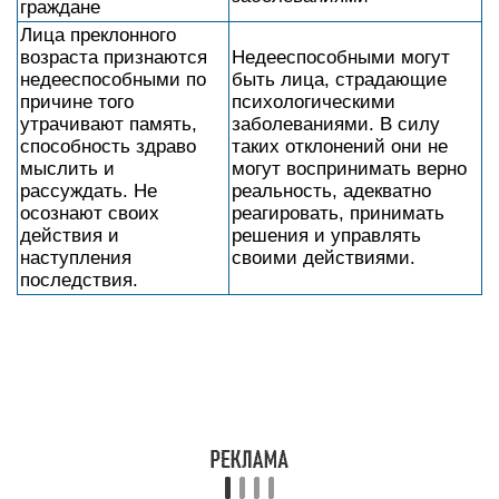
считаются недееспособными гражданами,
поскольку из-за отсутствия жизненного опыта
могут принимать неверные решения. Частично
дееспособными являются граждане от 6 до 14 и
с 14 до 18 лет, которые могут самостоятельно
выполнять ряд функций, обладать некоторыми
законными правами.
Недееспособность
Юридический критерий «понимать значения
своих действий и руководить ими» выражает
определенную глубину психического
расстройства, отражает способность человека к
осознанию фактической стороны действия, к
прогнозированию их результатов, возможности
извлечения выгоды, причинения вреда, а также