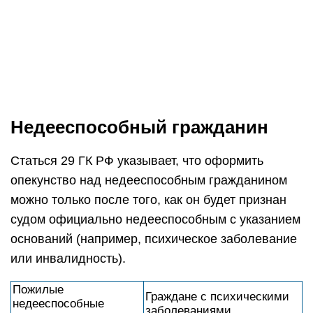
осознают своих
реагировать, принимать
действия и
решения и управлять
наступления
своими действиями.
последствия.
Лица младшего возраста до 6 лет также