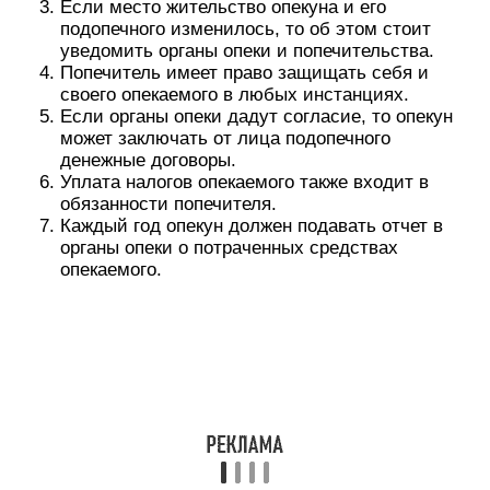
Недееспособный гражданин
Статься 29 ГК РФ указывает, что оформить
опекунство над недееспособным гражданином
можно только после того, как он будет признан
судом официально недееспособным с указанием
оснований (например, психическое заболевание
или инвалидность).
Пожилые
Граждане с психическими
недееспособные
заболеваниями
граждане
Лица преклонного
возраста признаются
Недееспособными могут
недееспособными по
быть лица, страдающие
причине того
психологическими
утрачивают память,
заболеваниями. В силу
способность здраво
таких отклонений они не
мыслить и
могут воспринимать верно
рассуждать. Не
реальность, адекватно