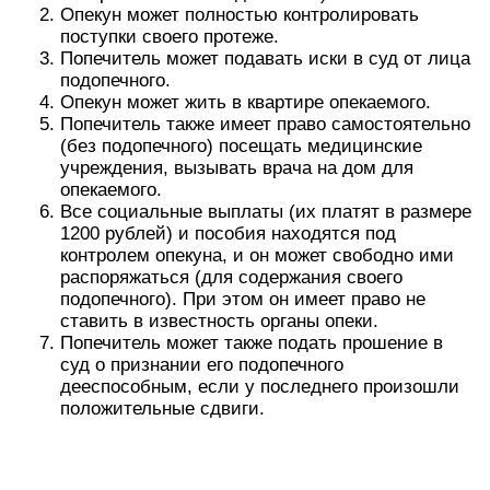
Попечитель также имеет свои обязательства
перед опекаемым и государством:
Он должен осуществить инвентаризацию
имущества своего подопечного в течение трех
дней с момента возложенных обязанностей.
Опекун должен действовать исключительно в
интересах своего подопечного.
Если место жительство опекуна и его
подопечного изменилось, то об этом стоит
уведомить органы опеки и попечительства.
Попечитель имеет право защищать себя и
своего опекаемого в любых инстанциях.
Если органы опеки дадут согласие, то опекун
может заключать от лица подопечного
денежные договоры.
Уплата налогов опекаемого также входит в