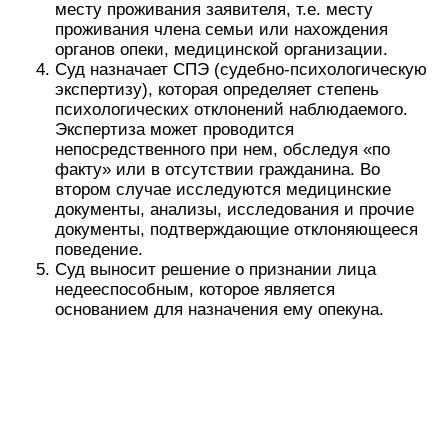
Порядок действий при
оформлении опеки над
недееспособным
родственником
Для того чтобы правильно оформить
попечительство над недееспособным
гражданином (родственником), предстоит пройти
определенный алгоритм последовательных
этапов. Как правило, в таких ситуациях
предусматривается следующее:
прежде всего, оформляется недееспособность
соответствующим образом при заключении
медицинской комиссии;