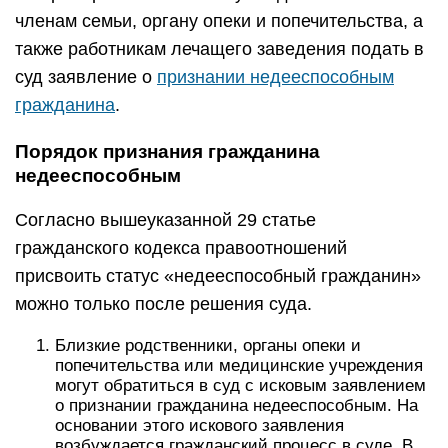
подтверждения нужно подавать с пакетом
необходимых документов. При подаче
заявления по делам особого производства (в
том числе по рассмотрению гражданских дел
об ограничении дееспособности гражданина)
государственная пошлина уплачивается в
размере 300 рублей на основании подпункта 8
пункта 1 статьи 333.19 НК РФ, а дела особого
производства при признании гражданина
недееспособным регулируются Главой 31 ГПК
РФ.
Согласно Гражданско-процессуальному
кодексу РФ (ст. 281) заявление подают по
месту проживания заявителя, т.е. месту
проживания члена семьи или нахождения
органов опеки, медицинской организации.
Суд назначает СПЭ (судебно-психологическую
экспертизу), которая определяет степень
психологических отклонений наблюдаемого.
Экспертиза может проводится
непосредственного при нем, обследуя «по
факту» или в отсутствии гражданина. Во