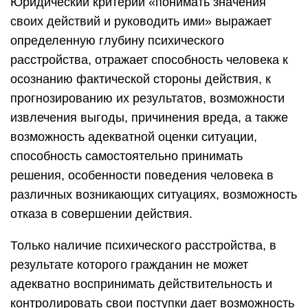
Согласно вышеуказанной 29 статье
гражданского кодекса правоотношений
присвоить статус «недееспособный гражданин»
можно только после решения суда.
Близкие родственники, органы опеки и
попечительства или медицинские учреждения
могут обратиться в суд с исковым заявлением
о признании гражданина недееспособным. На
основании этого искового заявления
возбуждается гражданский процесс в суде. В
исковом заявлении указываются основания, по
которым лицо может потерять свою
дееспособность. Это различные причины,
которые возникли в силу наступления возраста
(по старости), после травм или
психологических расстройств.
Перед подачей заявления в суд обязательным
условием является уплата госпошлины в
размере 300 рублей. Квитанцию в качестве