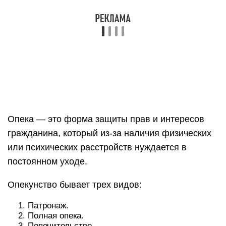
постоянном уходе.
Опекунство бывает трех видов:
Патронаж.
Полная опека.
Попечительство.
Патронаж — это забота о дееспособном
человеке. Данная форма опеки подразумевает
под собой защиту интересов пожилого лица или
инвалида во всех инстанциях и решение
бытовых вопросов по инициативе доверителя.
Если пожилой человек или инвалид по решению
суда получает статус недееспособного лица,
имеет психологические или физические
проблемы со здоровьем, ему назначается