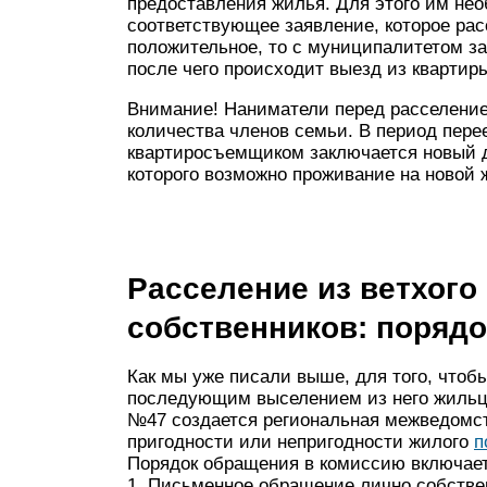
предоставления жилья. Для этого им не
соответствующее заявление, которое рас
положительное, то с муниципалитетом з
после чего происходит выезд из квартир
Внимание! Наниматели перед расселени
количества членов семьи. В период пер
квартиросъемщиком заключается новый д
которого возможно проживание на новой
Расселение из ветхого
собственников: порядо
Как мы уже писали выше, для того, чтоб
последующим выселением из него жильцо
№47 создается региональная межведомст
пригодности или непригодности жилого
п
Порядок обращения в комиссию включает 
1. Письменное обращение лично собств