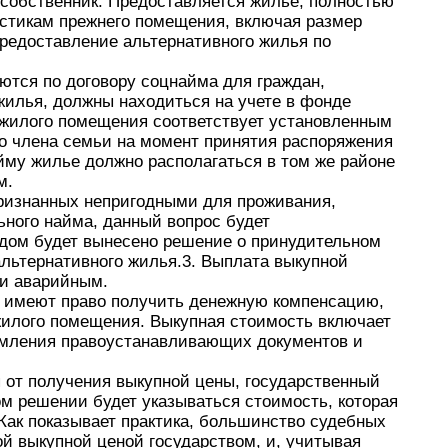
 собственник. Предоставляется жилье, полностью
стикам прежнего помещения, включая размер
редоставление альтернативного жилья по
тся по договору соцнайма для граждан,
жилья, должны находиться на учете в фонде
о жилого помещения соответствует установленным
го члена семьи на момент принятия распоряжения
йму жилье должно располагаться в том же районе
м.
ризнанных непригодными для проживания,
ьного найма, данный вопрос будет
удом будет вынесено решение о принудительном
льтернативного жилья.3. Выплата выкупной
ли аварийным.
 имеют право получить денежную компенсацию,
жилого помещения. Выкупная стоимость включает
рмления правоустанавливающих документов и
я от получения выкупной цены, государственный
ом решении будет указываться стоимость, которая
Как показывает практика, большинство судебных
ой выкупной ценой государством, и, учитывая