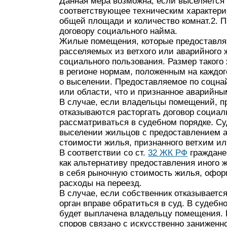
Данная мера возможна, если выселяется
соответствующее техническим характери
общей площади и количество комнат.2. П
договору социального найма.
Жилые помещения, которые предоставляю
расселяемых из ветхого или аварийного 
социального пользования. Размер таког
в регионе нормам, положенным на каждо
о выселении. Предоставляемое по соцна
или области, что и признанное аварийны
В случае, если владельцы помещений, п
отказываются расторгать договор социал
рассматриваться в судебном порядке. С
выселении жильцов с предоставлением а
стоимости жилья, признанного ветхим и
В соответствии со ст.
32 ЖК РФ
граждане
как альтернативу предоставления иного 
в себя рыночную стоимость жилья, офо
расходы на переезд.
В случае, если собственник отказываетс
орган вправе обратиться в суд. В судебн
будет выплачена владельцу помещения. 
споров связано с искусственно заниженн