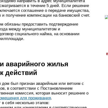
обходимо направить в адрес муниципалитета
сматривается в течение 5 дней. Если решение
аключается соглашение о передаче имущества,
ы и получение компенсации на банковский счет.
ем обязаны предоставить подтверждение
еезда между муниципалитетом и
оговор социального найма, на основании
 жилплощади.
 и аварийного жилья
к действий
ы дом был признан аварийным или ветхим с
в, в соответствии с Постановлением
венная комиссия, которая выносит решение о
омещения для проживания
.
в себя несколько этапов:
енником или нанимателем в соответствующие