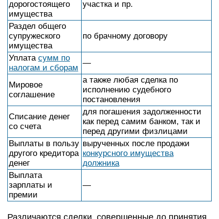
дорогостоящего
участка и пр.
имущества
Раздел общего
супружеского
по брачному договору
имущества
Уплата
сумм по
—
налогам и сборам
а также любая сделка по
Мировое
исполнению судебного
соглашение
постановления
для погашения задолженности
Списание денег
как перед самим банком, так и
со счета
перед другими физлицами
Выплаты в пользу
вырученных после продажи
другого кредитора
конкурсного имущества
денег
должника
Выплата
зарплаты и
—
премии
Различаются сделки, совершенные до принятия