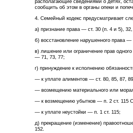
располагающие сведениями о детях, ост
сообщить об этом в органы опеки и попечи
4. Семейный кодекс предусматривает с
а) признание права — ст. 30 (п. 4 и 5), 32,
б) восстановление нарушенного права — ст. 
в) лишение или ограничение прав одного 
— 71, 73, 77;
г) принуждение к исполнению обязанност
— к уплате алиментов — ст. 80, 85, 87, 89
— возмещению материального или моральн
— к возмещению убытков — п. 2 ст. 115 
— к уплате неустойки — п. 1 ст. 115;
д) прекращение (изменение) правоотношени
152.