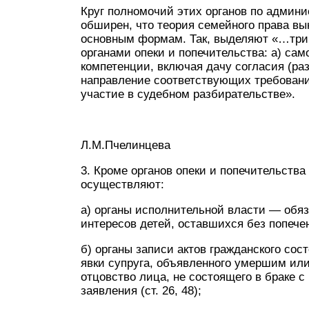
Круг полномочий этих органов по админ
обширен, что теория семейного права в
основным формам. Так, выделяют «…три
органами опеки и попечительства: а) са
компетенции, включая дачу согласия (раз
направление соответствующих требований
участие в судебном разбирательстве».
Л.М.Пчелинцева
3. Кроме органов опеки и попечительст
осуществляют:
а) органы исполнительной власти — обя
интересов детей, оставшихся без попечени
б) органы записи актов гражданского сос
явки супруга, объявленного умершим ил
отцовство лица, не состоящего в браке с
заявления (ст. 26, 48);