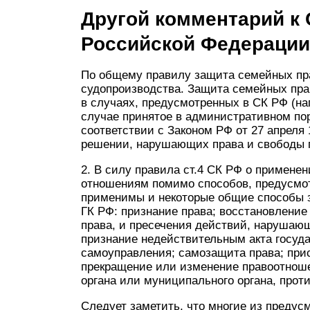
Другой комментарий к 
Российской Федерации
По общему правилу защита семейных пра
судопроизводства. Защита семейных пра
в случаях, предусмотренных в СК РФ (напр
случае принятое в административном по
соответствии с Законом РФ от 27 апреля 
решении, нарушающих права и свободы гр
2. В силу правила ст.4 СК РФ о примене
отношениям помимо способов, предусмо
применимы и некоторые общие способы з
ГК РФ: признание права; восстановлени
права, и пресечения действий, нарушаю
признание недействительным акта госуда
самоуправления; самозащита права; при
прекращение или изменение правоотноше
органа или муниципального органа, проти
Следует заметить, что многие из преду