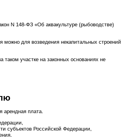
акон N 148-ФЗ «Об аквакультуре (рыбоводстве)
ия можно для возведения некапитальных строений
а таком участке на законных основаниях не
млю
я арендная плата.
едерации,
сти субъектов Российской Федерации,
ения.