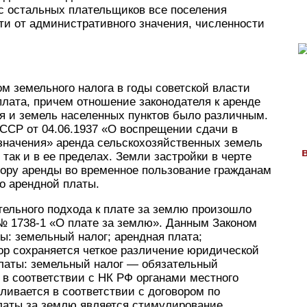
с остальных плательщиков все поселения
ти от административного значения, численности
ом земельного налога в годы советской власти
лата, причем отношение законодателя к аренде
я и земель населенных пунктов было различным.
СР от 04.06.1937 «О воспрещении сдачи в
значения» аренда сельскохозяйственных земель
 так и в ее пределах. Земли застройки в черте
вору аренды во временное пользование гражданам
о арендной платы.
тельного подхода к плате за землю произошло
 № 1738-1 «О плате за землю». Данным Законом
: земельный налог; арендная плата;
ор сохраняется четкое различение юридической
платы: земельный налог — обязательный
в соответствии с НК РФ органами местного
ливается в соответствии с договором по
латы за землю является стимулирование