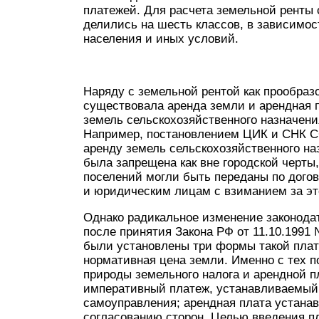
платежей. Для расчета земельной ренты 
делились на шесть классов, в зависимос
населения и иных условий.
Наряду с земельной рентой как прообраз
существовала аренда земли и арендная п
земель сельскохозяйственного назначени
Например, постановлением ЦИК и СНК СС
аренду земель сельскохозяйственного на
была запрещена как вне городской черты,
поселений могли быть переданы по дого
и юридическим лицам с взиманием за эт
Однако радикальное изменение законода
после принятия Закона РФ от 11.10.1991
были установлены три формы такой платы
нормативная цена земли. Именно с тех п
природы земельного налога и арендной 
императивный платеж, устанавливаемый 
самоуправления; арендная плата устанав
согласованию сторон. Целью введения п