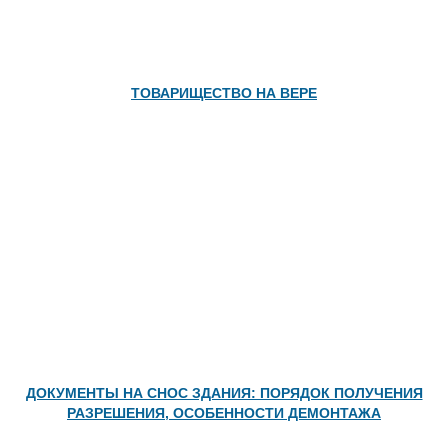
© 2014—2026, АНО "Гарант". Все права защищены.
Копирование материалов портала возможно лишь с
предварительного согласия редакции или с
установкой активной индексируемой ссылки на наш
сайт.
Контакты
|
Пользовательское соглашение
|
Политика конфиденциальности
|
Карта сайта