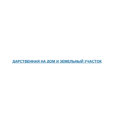
Зимняя, летняя, демисезонная: как выбрать
идеальную одежду для ребенка
Бесплатная консультация
Статья 11.1. Действия, угрожающие
безопасности движения на железнодорожном
транспорте и метрополитене
Моральный вред после ДТП с вредом
здоровью: как взыскать, какие суммы и можно
ли уменьшить?
Договор поставки товара