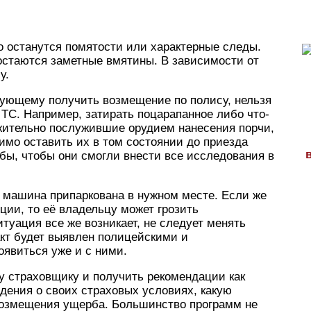
то останутся помятости или характерные следы.
остаются заметные вмятины. В зависимости от
у.
рующему получить возмещение по полису, нельзя
ТС. Например, затирать поцарапанное либо что-
жительно послужившие орудием нанесения порчи,
димо оставить их в том состоянии до приезда
ы, чтобы они смогли внести все исследования в
о машина припаркована в нужном месте. Если же
ции, то её владельцу может грозить
туация все же возникает, не следует менять
акт будет выявлен полицейскими и
оявиться уже и с ними.
у страховщику и получить рекомендации как
едения о своих страховых условиях, какую
возмещения ущерба. Большинство программ не