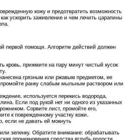
поврежденную кожу и предотвратить возможность
как ускорить заживление и чем лечить царапины
ела.
ной первой помощи. Алгоритм действий должен
ть кровь, прижмите на пару минут чистый кусок
ту.
 нанесена грязным или ржавым предметом, ее
о промойте ранку слабым мыльным раствором или
еждение, используется перекись водорода,
ина. Если под рукой нет ни одного из указанных
рожником. Сорвите лист, промойте его,
жите к поврежденному участку кожи.
, если не давать ей мокнуть
или зеленку. Обратите внимание: обрабатывать
уская проникновения средства вглубь полости