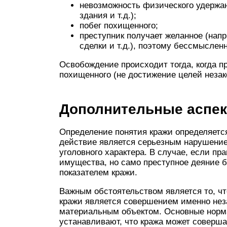
невозможность физического удержа
здания и т.д.);
побег похищенного;
преступник получает желанное (нап
сделки и т.д.), поэтому бессмысленн
Освобождение происходит тогда, когда п
похищенного (не достижение целей незак
Дополнительные аспек
Определение понятия кражи определяетс
действие является серьезным нарушением
уголовного характера. В случае, если п
имущества, но само преступное деяние б
показателем кражи.
Важным обстоятельством является то, чт
кражи является совершением именно не
материальным объектом. Основные норм
устанавливают, что кража может соверш