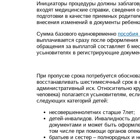
Инициаторы процедуры должны заблаговр
входят медицинские справки, сведения о
подготовки в качестве приемных родите
внесения изменений в документы ребенк
Сумма базового единовременно
пособия 
выплачивается сразу после оформления 
обращения за выплатой составляет 6 ме
усыновителях в регистрирующие докуме
При пропуске срока потребуется обоснов
восстанавливать шестимесячный срок в с
административный иск. Относительно кру
человека) полагается усыновителям, есл
следующих категорий детей:
несовершеннолетних старше 7лет;
детей-инвалидов. Инвалидность до
документами и может быть оформле
том числе при помощи органов опек
братьев и сестер – полнородных и 