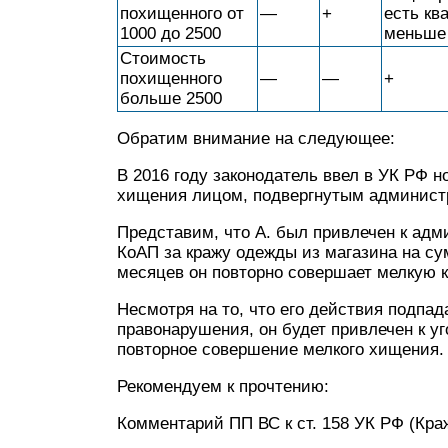
похищенного от
—
+
есть кв
1000 до 2500
меньше 
Стоимость
похищенного
—
—
+
больше 2500
Обратим внимание на следующее:
В 2016 году законодатель ввел в УК РФ 
хищения лицом, подвергнутым администра
Представим, что А. был привлечен к адми
КоАП за кражу одежды из магазина на су
месяцев он повторно совершает мелкую к
Несмотря на то, что его действия подпа
правонарушения, он будет привлечен к уг
повторное совершение мелкого хищения.
Рекомендуем к прочтению:
Комментарий ПП ВС к ст. 158 УК РФ (Кра