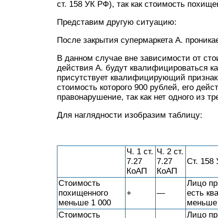
ст. 158 УК РФ), так как стоимость похи
Представим другую ситуацию:
После закрытия супермаркета А. проникае
В данном случае вне зависимости от ст
действия А. будут квалифицироваться как к
присутствует квалифицирующий признак. 
стоимость которого 900 рублей, его дей
правонарушение, так как нет одного из тр
Для наглядности изобразим таблицу:
Ч. 1 ст.
Ч. 2 ст.
7.27
7.27
Ст. 158
КоАП
КоАП
Стоимость
Лицо пр
похищенного
+
—
есть кв
меньше 1 000
меньше 
Стоимость
Лицо пр