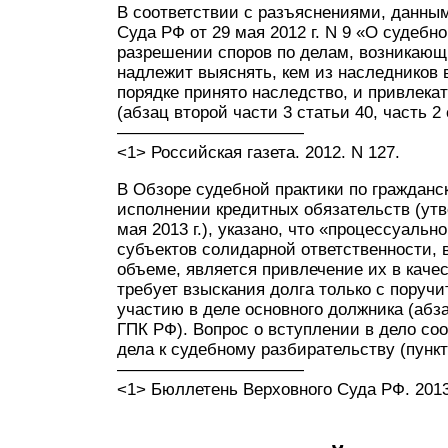
В соответствии с разъяснениями, данным
Суда РФ от 29 мая 2012 г. N 9 «О судебн
разрешении споров по делам, возникающ
надлежит выяснять, кем из наследников 
порядке принято наследство, и привлекат
(абзац второй части 3 статьи 40, часть 2
———————————
<1> Российская газета. 2012. N 127.
В Обзоре судебной практики по граждан
исполнении кредитных обязательств (ут
мая 2013 г.), указано, что «процессуаль
субъектов солидарной ответственности, 
объеме, является привлечение их в качес
требует взыскания долга только с поручи
участию в деле основного должника (абза
ГПК РФ). Вопрос о вступлении в дело со
дела к судебному разбирательству (пункт
———————————
<1> Бюллетень Верховного Суда РФ. 2013