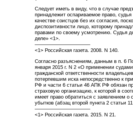
Следует иметь в виду, что в случае пре
принадлежит оспариваемое право, судья 
качестве соистцов без их согласия, поск
диспозитивности лицо, которому принад
правами по своему усмотрению. Судья д
деле» <1>.
———————————
<1> Российская газета. 2008. N 140.
Согласно разъяснениям, данным в п. 6 П
января 2015 г. N 2 «О применении судам
гражданской ответственности владельце
потерпевшим иска непосредственно к при
РФ и части 6 статьи 46 АПК РФ обязан пр
страховую организацию, к которой в соо
имеет право обратиться с заявлением о
убытков (абзац второй пункта 2 статьи 1
———————————
<1> Российская газета. 2015. N 21.