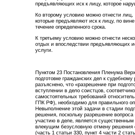
предъявляющих иск к лицу, которое нару
Ко второму условию можно отнести лиц, 
которые предъявляют иск к лицу, по вине
течение определенного срока.
К третьему условию можно отнести неско
отдых и впоследствии предъявляющих ис
услуги.
Пунктом 23 Постановления Пленума Верхо
подготовке гражданских дел к судебному р
разъяснено, что «разрешение при подгот
вступлении в дело соистцов, соответчик
самостоятельных требований относительн
ГПК РФ), необходимо для правильного оп
Невыполнение этой задачи в стадии подг
решения, поскольку разрешение вопроса 
участию в деле, является существенным
влекущим безусловную отмену решения с
(часть 1 статьи 330, пункт 4 части 2 стат