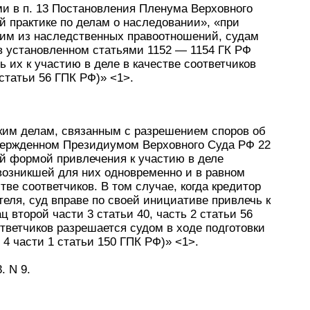
и в п. 13 Постановления Пленума Верховного
ой практике по делам о наследовании», «при
им из наследственных правоотношений, судам
в установленном статьями 1152 — 1154 ГК РФ
ь их к участию в деле в качестве соответчиков
 статьи 56 ГПК РФ)» <1>.
ским делам, связанным с разрешением споров об
вержденном Президиумом Верховного Суда РФ 22
ной формой привлечения к участию в деле
возникшей для них одновременно и в равном
тве соответчиков. В том случае, когда кредитор
теля, суд вправе по своей инициативе привлечь к
ц второй части 3 статьи 40, часть 2 статьи 56
ответчиков разрешается судом в ходе подготовки
 4 части 1 статьи 150 ГПК РФ)» <1>.
. N 9.